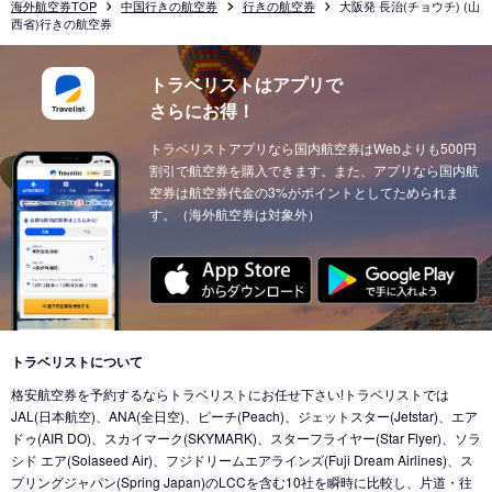
海外航空券TOP
中国行きの航空券
行きの航空券
大阪発 長治(チョウチ) (山
西省)行きの航空券
トラベリストはアプリで
さらにお得！
トラベリストアプリなら国内航空券はWebよりも500円
割引で航空券を購入できます。また、アプリなら国内航
空券は航空券代金の3%がポイントとしてためられま
す。（海外航空券は対象外）
トラベリストについて
格安航空券を予約するならトラベリストにお任せ下さい!トラベリストでは
JAL(日本航空)、ANA(全日空)、ピーチ(Peach)、ジェットスター(Jetstar)、エア
ドゥ(AIR DO)、スカイマーク(SKYMARK)、スターフライヤー(Star Flyer)、ソラ
シド エア(Solaseed Air)、フジドリームエアラインズ(Fuji Dream Airlines)、ス
プリングジャパン(Spring Japan)のLCCを含む10社を瞬時に比較し、片道・往