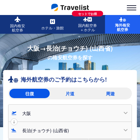
セットでお得
海外格安
国内航空券
国内格安
ホテル・旅館
航空券
＋ホテル
航空券
大阪→長治(チョウチ) (山西省)
の格安航空券を探す
海外航空券のご予約はこちらから!
往復
片道
周遊
大阪
長治(チョウチ) (山西省)