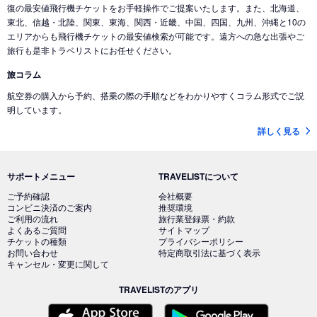
復の最安値飛行機チケットをお手軽操作でご提案いたします。また、北海道、
東北、信越・北陸、関東、東海、関西・近畿、中国、四国、九州、沖縄と10の
エリアからも飛行機チケットの最安値検索が可能です。遠方への急な出張やご
旅行も是非トラベリストにお任せください。
旅コラム
航空券の購入から予約、搭乗の際の手順などをわかりやすくコラム形式でご説
明しています。
詳しく見る
サポートメニュー
TRAVELISTについて
ご予約確認
会社概要
コンビニ決済のご案内
推奨環境
ご利用の流れ
旅行業登録票・約款
よくあるご質問
サイトマップ
チケットの種類
プライバシーポリシー
お問い合わせ
特定商取引法に基づく表示
キャンセル・変更に関して
TRAVELISTのアプリ