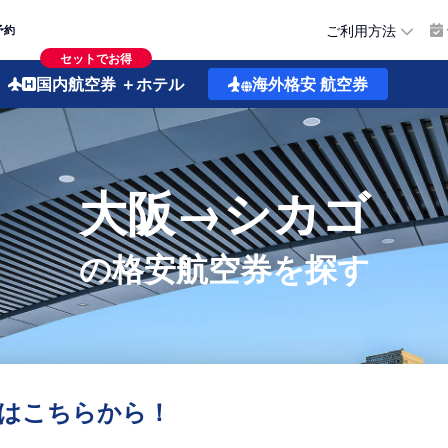
ご利用方法
予約
セットでお得
国内航空券
＋ホテル
海外格安
航空券
大阪→シカゴ
の格安航空券を探す
はこちらから！