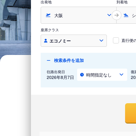
出発地
到着地
座席クラス
直行便
エコノミー
検索条件を追加
往路出発日
復
時間指定なし
2026年8月7日
2