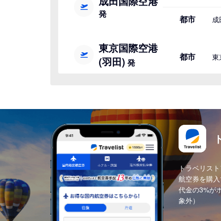
成田国際空港
発
都市
成
東京国際空港
都市
東
(羽田)
発
トラベリスト
航空券を購入
代金の3%が
象外）