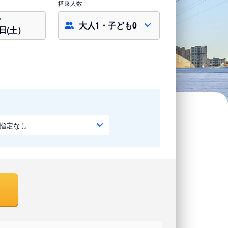
搭乗人数
年
大人1・子ども0
8日(土）
指定なし