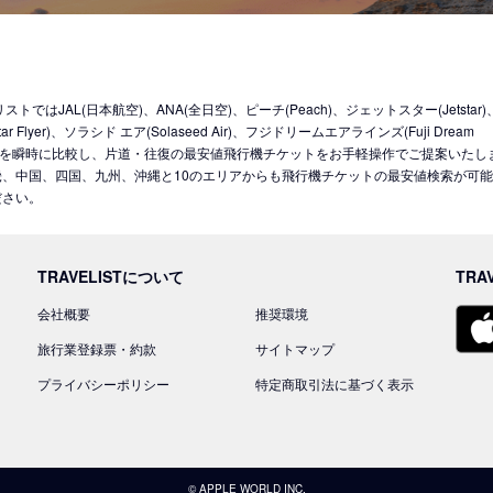
JAL(日本航空)、ANA(全日空)、ピーチ(Peach)、ジェットスター(Jetstar
Flyer)、ソラシド エア(Solaseed Air)、フジドリームエアラインズ(Fuji Dream
LCCを含む10社を瞬時に比較し、片道・往復の最安値飛行機チケットをお手軽操作でご提案いたし
、中国、四国、九州、沖縄と10のエリアからも飛行機チケットの最安値検索が可
ださい。
TRAVELISTについて
TRA
会社概要
推奨環境
旅行業登録票・約款
サイトマップ
プライバシーポリシー
特定商取引法に基づく表示
© APPLE WORLD INC.