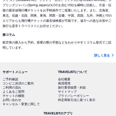
プリングジャパン(Spring Japan)のLCCを含む10社を瞬時に比較し、片道・往
復の最安値飛行機チケットをお手軽操作でご提案いたします。また、北海道、
東北、信越・北陸、関東、東海、関西・近畿、中国、四国、九州、沖縄と10の
エリアからも飛行機チケットの最安値検索が可能です。遠方への急な出張やご
旅行も是非トラベリストにお任せください。
旅コラム
航空券の購入から予約、搭乗の際の手順などをわかりやすくコラム形式でご説
明しています。
詳しく見る
サポートメニュー
TRAVELISTについて
ご予約確認
会社概要
コンビニ決済のご案内
推奨環境
ご利用の流れ
旅行業登録票・約款
よくあるご質問
サイトマップ
チケットの種類
プライバシーポリシー
お問い合わせ
特定商取引法に基づく表示
キャンセル・変更に関して
TRAVELISTのアプリ