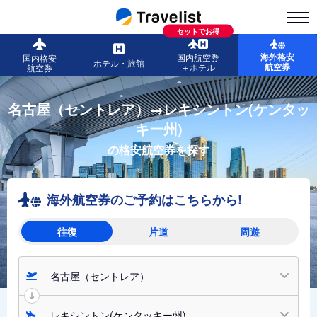
セットでお得
海外格安
国内航空券
国内格安
ホテル・旅館
航空券
＋ホテル
航空券
名古屋（セントレア）→レキシントン(ケンタッ
キー州)
の格安航空券を探す
海外航空券のご予約はこちらから!
往復
片道
周遊
名古屋（セントレア）
レキシントン(ケンタッキー州)