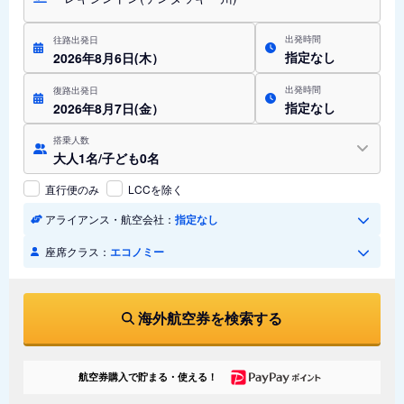
出発時間
往路出発日
指定なし
2026年8月6日(木）
出発時間
復路出発日
指定なし
2026年8月7日(金）
搭乗人数
大人1名/子ども0名
直行便のみ
LCCを除く
アライアンス・航空会社：
指定なし
座席クラス：
エコノミー
海外航空券を検索する
航空券購入で貯まる・使える！