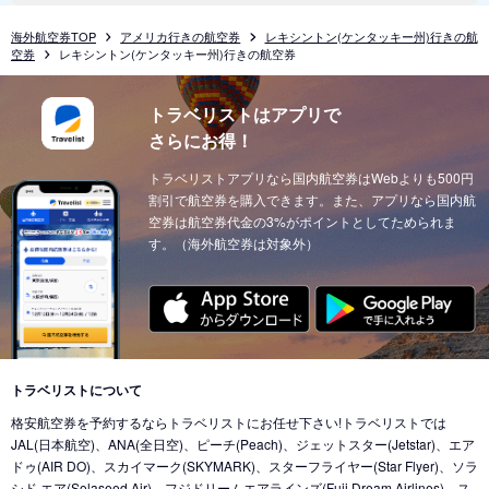
海外航空券TOP
アメリカ行きの航空券
レキシントン(ケンタッキー州)行きの航
空券
レキシントン(ケンタッキー州)行きの航空券
トラベリストはアプリで
さらにお得！
トラベリストアプリなら国内航空券はWebよりも500円
割引で航空券を購入できます。また、アプリなら国内航
空券は航空券代金の3%がポイントとしてためられま
す。（海外航空券は対象外）
トラベリストについて
格安航空券を予約するならトラベリストにお任せ下さい!トラベリストでは
JAL(日本航空)、ANA(全日空)、ピーチ(Peach)、ジェットスター(Jetstar)、エア
ドゥ(AIR DO)、スカイマーク(SKYMARK)、スターフライヤー(Star Flyer)、ソラ
シド エア(Solaseed Air)、フジドリームエアラインズ(Fuji Dream Airlines)、ス