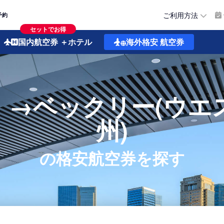
ご利用方法
予約
セットでお得
国内航空券
＋ホテル
海外格安
航空券
）→ベックリー(ウエ
州)
の格安航空券を探す