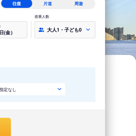
往復
片道
周遊
搭乗人数
年
大人1・子ども0
7日(金）
指定なし