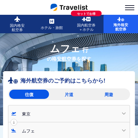
セットでお得
海外格安
国内航空券
国内格安
ホテル・旅館
航空券
＋ホテル
航空券
ムフェ
行
の格安航空券を探す
海外航空券のご予約はこちらから!
往復
片道
周遊
東京
ムフェ