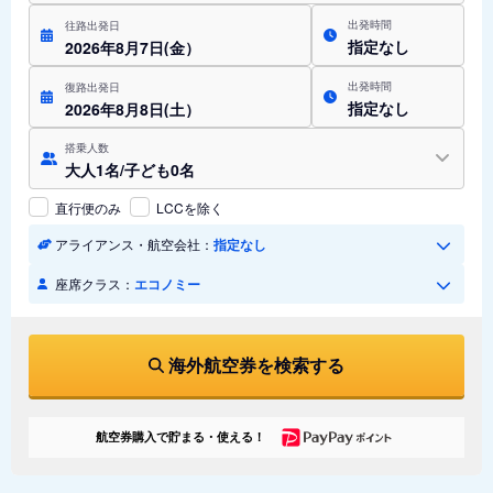
出発時間
往路出発日
指定なし
2026年8月7日(金）
出発時間
復路出発日
指定なし
2026年8月8日(土）
搭乗人数
大人1名/子ども0名
直行便のみ
LCCを除く
アライアンス・航空会社：
指定なし
座席クラス：
エコノミー
海外航空券を検索する
航空券購入で貯まる・使える！