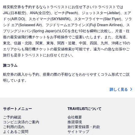
格安航空券を予約するならトラベリストにお任せ下さい!トラベリストでは
JAL(日本航空)、ANA(全日空)、ピーチ(Peach)、ジェットスター(Jetstar)、エア
ドゥ(AIR DO)、スカイマーク(SKYMARK)、スターフライヤー(Star Flyer)、ソラ
シド エア(Solaseed Air)、フジドリームエアラインズ(Fuji Dream Airlines)、ス
プリングジャパン(Spring Japan)のLCCを含む10社を瞬時に比較し、片道・往
復の最安値飛行機チケットをお手軽操作でご提案いたします。また、北海道、
東北、信越・北陸、関東、東海、関西・近畿、中国、四国、九州、沖縄と10の
エリアからも飛行機チケットの最安値検索が可能です。遠方への急な出張やご
旅行も是非トラベリストにお任せください。
旅コラム
航空券の購入から予約、搭乗の際の手順などをわかりやすくコラム形式でご説
明しています。
詳しく見る
サポートメニュー
TRAVELISTについて
ご予約確認
会社概要
コンビニ決済のご案内
推奨環境
ご利用の流れ
旅行業登録票・約款
よくあるご質問
サイトマップ