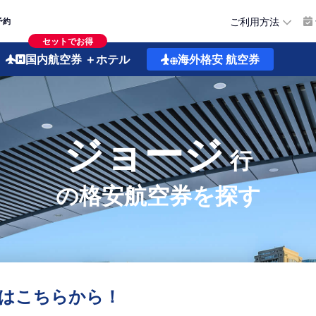
ご利用方法
予約
セットでお得
国内航空券
＋ホテル
海外格安
航空券
ジョージ
行
の格安航空券を探す
はこちらから！