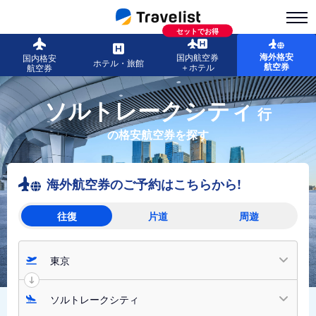
セットでお得
海外格安
国内航空券
国内格安
ホテル・旅館
航空券
＋ホテル
航空券
ソルトレークシティ
行
の格安航空券を探す
海外航空券のご予約はこちらから!
往復
片道
周遊
東京
ソルトレークシティ