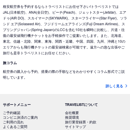
格安航空券を予約するならトラベリストにお任せ下さい!トラベリストでは
JAL(日本航空)、ANA(全日空)、ピーチ(Peach)、ジェットスター(Jetstar)、エア
ドゥ(AIR DO)、スカイマーク(SKYMARK)、スターフライヤー(Star Flyer)、ソラ
シド エア(Solaseed Air)、フジドリームエアラインズ(Fuji Dream Airlines)、ス
プリングジャパン(Spring Japan)のLCCを含む10社を瞬時に比較し、片道・往
復の最安値飛行機チケットをお手軽操作でご提案いたします。また、北海道、
東北、信越・北陸、関東、東海、関西・近畿、中国、四国、九州、沖縄と10の
エリアからも飛行機チケットの最安値検索が可能です。遠方への急な出張やご
旅行も是非トラベリストにお任せください。
旅コラム
航空券の購入から予約、搭乗の際の手順などをわかりやすくコラム形式でご説
明しています。
詳しく見る
サポートメニュー
TRAVELISTについて
ご予約確認
会社概要
コンビニ決済のご案内
推奨環境
ご利用の流れ
旅行業登録票・約款
よくあるご質問
サイトマップ