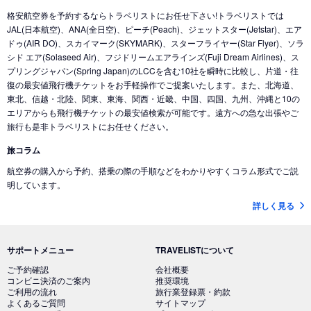
格安航空券を予約するならトラベリストにお任せ下さい!トラベリストでは
JAL(日本航空)、ANA(全日空)、ピーチ(Peach)、ジェットスター(Jetstar)、エア
ドゥ(AIR DO)、スカイマーク(SKYMARK)、スターフライヤー(Star Flyer)、ソラ
シド エア(Solaseed Air)、フジドリームエアラインズ(Fuji Dream Airlines)、ス
プリングジャパン(Spring Japan)のLCCを含む10社を瞬時に比較し、片道・往
復の最安値飛行機チケットをお手軽操作でご提案いたします。また、北海道、
東北、信越・北陸、関東、東海、関西・近畿、中国、四国、九州、沖縄と10の
エリアからも飛行機チケットの最安値検索が可能です。遠方への急な出張やご
旅行も是非トラベリストにお任せください。
旅コラム
航空券の購入から予約、搭乗の際の手順などをわかりやすくコラム形式でご説
明しています。
詳しく見る
サポートメニュー
TRAVELISTについて
ご予約確認
会社概要
コンビニ決済のご案内
推奨環境
ご利用の流れ
旅行業登録票・約款
よくあるご質問
サイトマップ