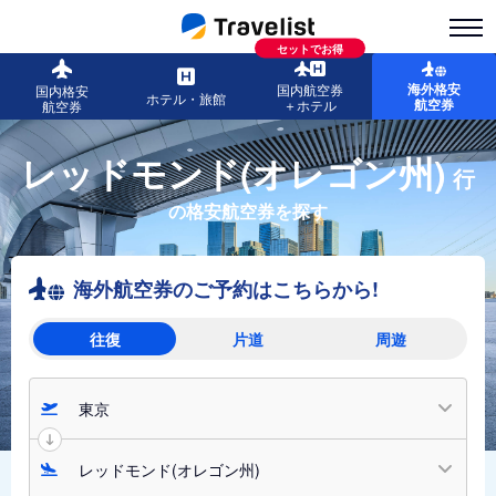
セットでお得
海外格安
国内航空券
国内格安
ホテル・旅館
航空券
＋ホテル
航空券
レッドモンド(オレゴン州)
行
の格安航空券を探す
海外航空券のご予約はこちらから!
往復
片道
周遊
東京
レッドモンド(オレゴン州)