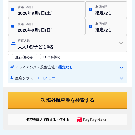
出発時間
往路出発日
指定なし
2026年8月8日(土）
出発時間
復路出発日
指定なし
2026年8月9日(日）
搭乗人数
大人1名/子ども0名
直行便のみ
LCCを除く
アライアンス・航空会社：
指定なし
座席クラス：
エコノミー
海外航空券を検索する
航空券購入で貯まる・使える！