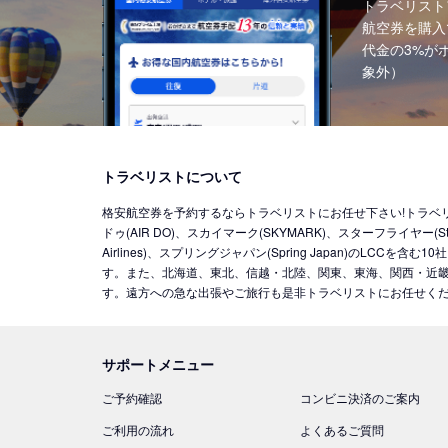
トラベリスト
航空券を購入
代金の3%が
象外）
トラベリストについて
格安航空券を予約するならトラベリストにお任せ下さい!トラベリストでは
ドゥ(AIR DO)、スカイマーク(SKYMARK)、スターフライヤー(Star 
Airlines)、スプリングジャパン(Spring Japan)の
す。また、北海道、東北、信越・北陸、関東、東海、関西・近畿
す。遠方への急な出張やご旅行も是非トラベリストにお任せく
サポートメニュー
ご予約確認
コンビニ決済のご案内
ご利用の流れ
よくあるご質問