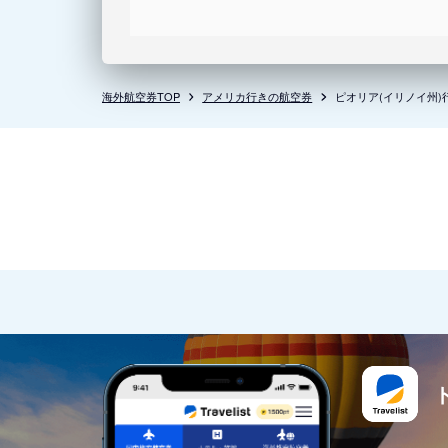
海外航空券TOP
アメリカ行きの航空券
ピオリア(イリノイ州)