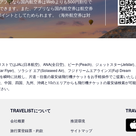
アプリなら国内航空券はWebよりも500円割引で
できます。また、アプリなら国内航空券は航空券
ポイントとしてためられます。（海外航空券は対
JAL(日本航空)、ANA(全日空)、ピーチ(Peach)、ジェットスター(Jetstar
Flyer)、ソラシド エア(Solaseed Air)、フジドリームエアラインズ(Fuji Dream
LCCを含む10社を瞬時に比較し、片道・往復の最安値飛行機チケットをお手軽操作でご提案いたし
、中国、四国、九州、沖縄と10のエリアからも飛行機チケットの最安値検索が可
ださい。
TRAVELISTについて
TRA
会社概要
推奨環境
旅行業登録票・約款
サイトマップ