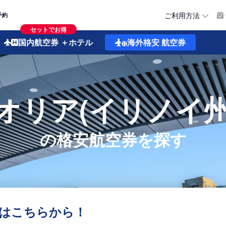
ご利用方法
予約
セットでお得
国内航空券
＋ホテル
海外格安
航空券
オリア(イリノイ州
の格安航空券を探す
はこちらから！