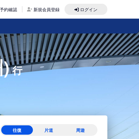
予約確認
新規会員登録
ログイン
)
行
往復
片道
周遊