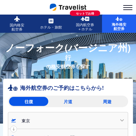
セットでお得
海外格安
国内航空券
国内格安
ホテル・旅館
航空券
＋ホテル
航空券
ノーフォーク(バージニア州)
行
の格安航空券を探す
海外航空券のご予約はこちらから!
往復
片道
周遊
東京