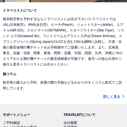
トラベリストについて
格安航空券を予約するならトラベリストにお任せ下さい!トラベリストでは
JAL(日本航空)、ANA(全日空)、ピーチ(Peach)、ジェットスター(Jetstar)、エア
ドゥ(AIR DO)、スカイマーク(SKYMARK)、スターフライヤー(Star Flyer)、ソラ
シド エア(Solaseed Air)、フジドリームエアラインズ(Fuji Dream Airlines)、ス
プリングジャパン(Spring Japan)のLCCを含む10社を瞬時に比較し、片道・往
復の最安値飛行機チケットをお手軽操作でご提案いたします。また、北海道、
東北、信越・北陸、関東、東海、関西・近畿、中国、四国、九州、沖縄と10の
エリアからも飛行機チケットの最安値検索が可能です。遠方への急な出張やご
旅行も是非トラベリストにお任せください。
旅コラム
航空券の購入から予約、搭乗の際の手順などをわかりやすくコラム形式でご説
明しています。
詳しく見る
サポートメニュー
TRAVELISTについて
ご予約確認
会社概要
コンビニ決済のご案内
推奨環境