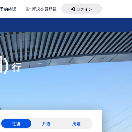
予約確認
新規会員登録
ログイン
)
行
往復
片道
周遊