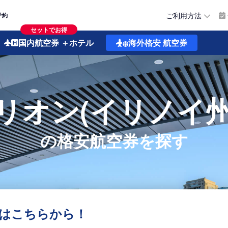
ご利用方法
予約
セットでお得
国内航空券
＋ホテル
海外格安
航空券
リオン(イリノイ州
の格安航空券を探す
はこちらから！