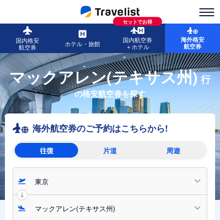
セットでお得
海外格安
国内航空券
国内格安
ホテル・旅館
航空券
＋ホテル
航空券
マックアレン(テキサス州)
行
の格安航空券を探す
海外航空券のご予約はこちらから!
往復
片道
周遊
東京
マックアレン(テキサス州)