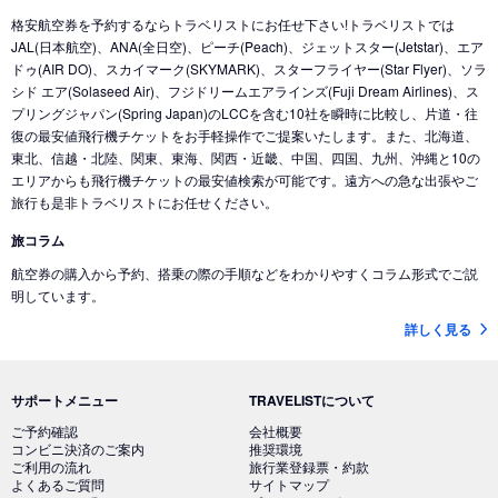
格安航空券を予約するならトラベリストにお任せ下さい!トラベリストでは
JAL(日本航空)、ANA(全日空)、ピーチ(Peach)、ジェットスター(Jetstar)、エア
ドゥ(AIR DO)、スカイマーク(SKYMARK)、スターフライヤー(Star Flyer)、ソラ
シド エア(Solaseed Air)、フジドリームエアラインズ(Fuji Dream Airlines)、ス
プリングジャパン(Spring Japan)のLCCを含む10社を瞬時に比較し、片道・往
復の最安値飛行機チケットをお手軽操作でご提案いたします。また、北海道、
東北、信越・北陸、関東、東海、関西・近畿、中国、四国、九州、沖縄と10の
エリアからも飛行機チケットの最安値検索が可能です。遠方への急な出張やご
旅行も是非トラベリストにお任せください。
旅コラム
航空券の購入から予約、搭乗の際の手順などをわかりやすくコラム形式でご説
明しています。
詳しく見る
サポートメニュー
TRAVELISTについて
ご予約確認
会社概要
コンビニ決済のご案内
推奨環境
ご利用の流れ
旅行業登録票・約款
よくあるご質問
サイトマップ