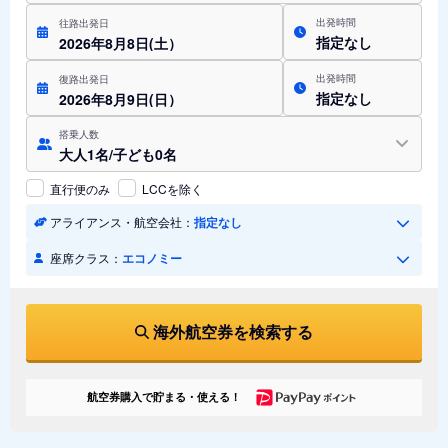
出発時間
往路出発日
指定なし
2026年8月8日(土）
出発時間
復路出発日
指定なし
2026年8月9日(日）
搭乗人数
大人1名/子ども0名
直行便のみ
LCCを除く
アライアンス・航空会社：
指定なし
座席クラス：
エコノミー
海外航空券を検索する
航空券購入で貯まる・使える！