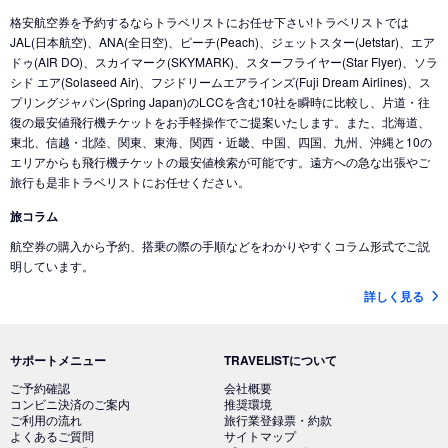
格安航空券を予約するならトラベリストにお任せ下さい!トラベリストでは
JAL(日本航空)、ANA(全日空)、ピーチ(Peach)、ジェットスター(Jetstar)、エア
ドゥ(AIR DO)、スカイマーク(SKYMARK)、スターフライヤー(Star Flyer)、ソラ
シド エア(Solaseed Air)、フジドリームエアラインズ(Fuji Dream Airlines)、ス
プリングジャパン(Spring Japan)のLCCを含む10社を瞬時に比較し、片道・往
復の最安値飛行機チケットをお手軽操作でご提案いたします。また、北海道、
東北、信越・北陸、関東、東海、関西・近畿、中国、四国、九州、沖縄と10の
エリアからも飛行機チケットの最安値検索が可能です。遠方への急な出張やご
旅行も是非トラベリストにお任せください。
旅コラム
航空券の購入から予約、搭乗の際の手順などをわかりやすくコラム形式でご説
明しています。
詳しく見る
サポートメニュー
TRAVELISTについて
ご予約確認
会社概要
コンビニ決済のご案内
推奨環境
ご利用の流れ
旅行業登録票・約款
よくあるご質問
サイトマップ