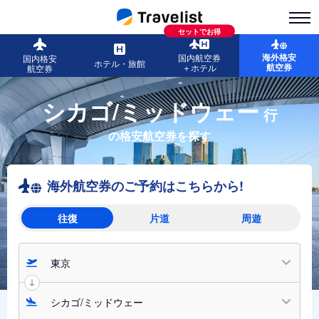
セットでお得
海外格安
国内航空券
国内格安
ホテル・旅館
航空券
＋ホテル
航空券
シカゴ/ミッドウェー
行
の格安航空券を探す
海外航空券のご予約はこちらから!
往復
片道
周遊
東京
シカゴ/ミッドウェー