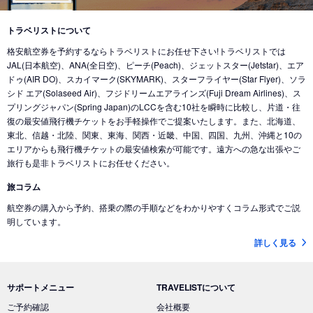
トラベリストについて
格安航空券を予約するならトラベリストにお任せ下さい!トラベリストでは
JAL(日本航空)、ANA(全日空)、ピーチ(Peach)、ジェットスター(Jetstar)、エア
ドゥ(AIR DO)、スカイマーク(SKYMARK)、スターフライヤー(Star Flyer)、ソラ
シド エア(Solaseed Air)、フジドリームエアラインズ(Fuji Dream Airlines)、ス
プリングジャパン(Spring Japan)のLCCを含む10社を瞬時に比較し、片道・往
復の最安値飛行機チケットをお手軽操作でご提案いたします。また、北海道、
東北、信越・北陸、関東、東海、関西・近畿、中国、四国、九州、沖縄と10の
エリアからも飛行機チケットの最安値検索が可能です。遠方への急な出張やご
旅行も是非トラベリストにお任せください。
旅コラム
航空券の購入から予約、搭乗の際の手順などをわかりやすくコラム形式でご説
明しています。
詳しく見る
サポートメニュー
TRAVELISTについて
ご予約確認
会社概要