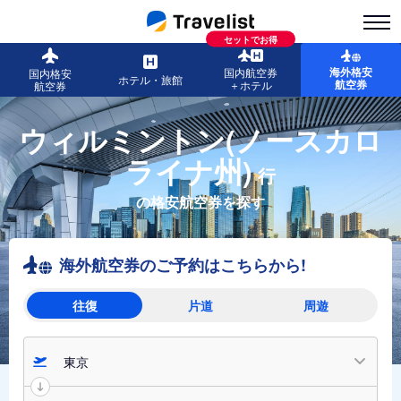
セットでお得
海外格安
国内航空券
国内格安
ホテル・旅館
航空券
＋ホテル
航空券
ウィルミントン(ノースカロ
ライナ州)
行
の格安航空券を探す
海外航空券のご予約はこちらから!
往復
片道
周遊
東京