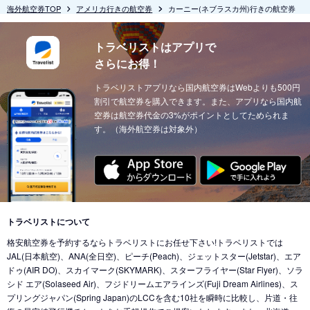
海外航空券TOP
アメリカ行きの航空券
カーニー(ネブラスカ州)行きの航空券
トラベリストはアプリで
さらにお得！
トラベリストアプリなら国内航空券はWebよりも500円
割引で航空券を購入できます。また、アプリなら国内航
空券は航空券代金の3%がポイントとしてためられま
す。（海外航空券は対象外）
トラベリストについて
格安航空券を予約するならトラベリストにお任せ下さい!トラベリストでは
JAL(日本航空)、ANA(全日空)、ピーチ(Peach)、ジェットスター(Jetstar)、エア
ドゥ(AIR DO)、スカイマーク(SKYMARK)、スターフライヤー(Star Flyer)、ソラ
シド エア(Solaseed Air)、フジドリームエアラインズ(Fuji Dream Airlines)、ス
プリングジャパン(Spring Japan)のLCCを含む10社を瞬時に比較し、片道・往