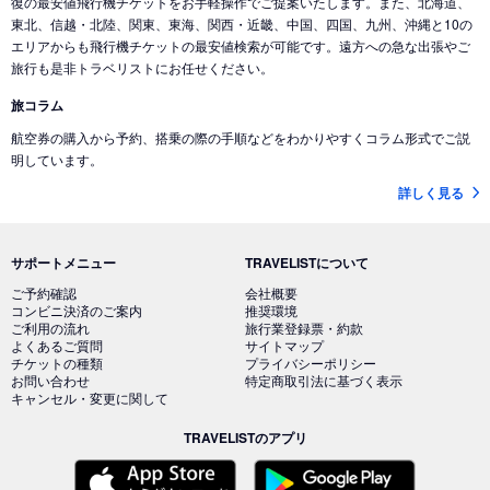
復の最安値飛行機チケットをお手軽操作でご提案いたします。また、北海道、
東北、信越・北陸、関東、東海、関西・近畿、中国、四国、九州、沖縄と10の
エリアからも飛行機チケットの最安値検索が可能です。遠方への急な出張やご
旅行も是非トラベリストにお任せください。
旅コラム
航空券の購入から予約、搭乗の際の手順などをわかりやすくコラム形式でご説
明しています。
詳しく見る
サポートメニュー
TRAVELISTについて
ご予約確認
会社概要
コンビニ決済のご案内
推奨環境
ご利用の流れ
旅行業登録票・約款
よくあるご質問
サイトマップ
チケットの種類
プライバシーポリシー
お問い合わせ
特定商取引法に基づく表示
キャンセル・変更に関して
TRAVELISTのアプリ