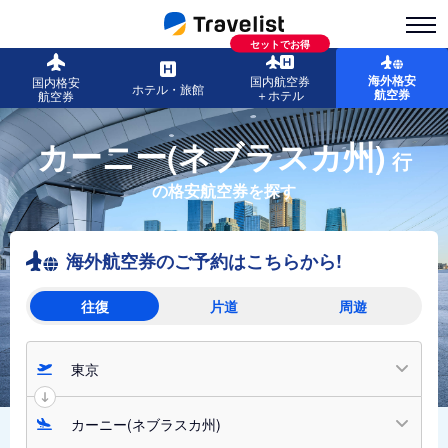
セットでお得
海外格安
国内航空券
国内格安
ホテル・旅館
航空券
＋ホテル
航空券
カーニー(ネブラスカ州)
行
の格安航空券を探す
海外航空券のご予約はこちらから!
往復
片道
周遊
東京
カーニー(ネブラスカ州)