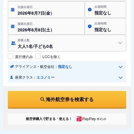
出発時間
往路出発日
指定なし
2026年8月7日(金）
出発時間
復路出発日
指定なし
2026年8月8日(土）
搭乗人数
大人1名/子ども0名
直行便のみ
LCCを除く
アライアンス・航空会社：
指定なし
座席クラス：
エコノミー
海外航空券を検索する
航空券購入で貯まる・使える！