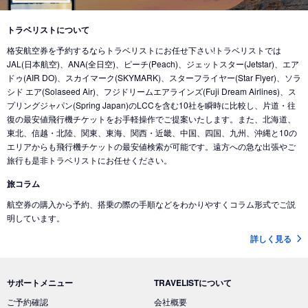
トラベリストについて
格安航空券を予約するならトラベリストにお任せ下さい!トラベリストでは
JAL(日本航空)、ANA(全日空)、ピーチ(Peach)、ジェットスター(Jetstar)、エア
ドゥ(AIR DO)、スカイマーク(SKYMARK)、スターフライヤー(Star Flyer)、ソラ
シド エア(Solaseed Air)、フジドリームエアラインズ(Fuji Dream Airlines)、ス
プリングジャパン(Spring Japan)のLCCを含む10社を瞬時に比較し、片道・往
復の最安値飛行機チケットをお手軽操作でご提案いたします。また、北海道、
東北、信越・北陸、関東、東海、関西・近畿、中国、四国、九州、沖縄と10の
エリアからも飛行機チケットの最安値検索が可能です。遠方への急な出張やご
旅行も是非トラベリストにお任せください。
旅コラム
航空券の購入から予約、搭乗の際の手順などをわかりやすくコラム形式でご説
明しています。
詳しく見る
サポートメニュー
TRAVELISTについて
ご予約確認
会社概要