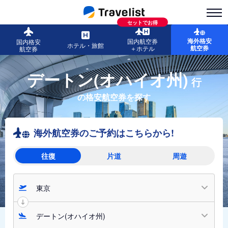
セットでお得
海外格安
国内航空券
国内格安
ホテル・旅館
航空券
＋ホテル
航空券
デートン(オハイオ州)
行
の格安航空券を探す
海外航空券のご予約はこちらから!
往復
片道
周遊
東京
デートン(オハイオ州)