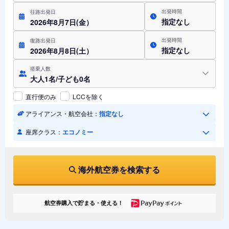
出発時間
往路出発日
指定なし
2026年8月7日(金）
出発時間
復路出発日
指定なし
2026年8月8日(土）
搭乗人数
大人1名/子ども0名
直行便のみ
LCCを除く
アライアンス・航空会社：
指定なし
座席クラス：
エコノミー
海外航空券を検索する
航空券購入で貯まる・使える！