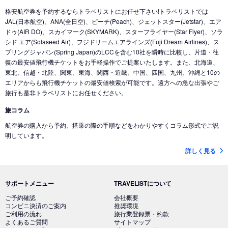
格安航空券を予約するならトラベリストにお任せ下さい!トラベリストでは
JAL(日本航空)、ANA(全日空)、ピーチ(Peach)、ジェットスター(Jetstar)、エア
ドゥ(AIR DO)、スカイマーク(SKYMARK)、スターフライヤー(Star Flyer)、ソラ
シド エア(Solaseed Air)、フジドリームエアラインズ(Fuji Dream Airlines)、ス
プリングジャパン(Spring Japan)のLCCを含む10社を瞬時に比較し、片道・往
復の最安値飛行機チケットをお手軽操作でご提案いたします。また、北海道、
東北、信越・北陸、関東、東海、関西・近畿、中国、四国、九州、沖縄と10の
エリアからも飛行機チケットの最安値検索が可能です。遠方への急な出張やご
旅行も是非トラベリストにお任せください。
旅コラム
航空券の購入から予約、搭乗の際の手順などをわかりやすくコラム形式でご説
明しています。
詳しく見る
サポートメニュー
TRAVELISTについて
ご予約確認
会社概要
コンビニ決済のご案内
推奨環境
ご利用の流れ
旅行業登録票・約款
よくあるご質問
サイトマップ