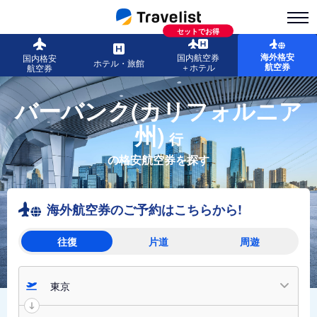
セットでお得
海外格安
国内航空券
国内格安
ホテル・旅館
航空券
＋ホテル
航空券
バーバンク(カリフォルニア
州)
行
の格安航空券を探す
海外航空券のご予約はこちらから!
往復
片道
周遊
東京