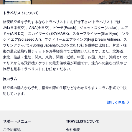
トラベリストについて
格安航空券を予約するならトラベリストにお任せ下さい!トラベリストでは
JAL(日本航空)、ANA(全日空)、ピーチ(Peach)、ジェットスター(Jetstar)、エア
ドゥ(AIR DO)、スカイマーク(SKYMARK)、スターフライヤー(Star Flyer)、ソラ
シド エア(Solaseed Air)、フジドリームエアラインズ(Fuji Dream Airlines)、ス
プリングジャパン(Spring Japan)のLCCを含む10社を瞬時に比較し、片道・往
復の最安値飛行機チケットをお手軽操作でご提案いたします。また、北海道、
東北、信越・北陸、関東、東海、関西・近畿、中国、四国、九州、沖縄と10の
エリアからも飛行機チケットの最安値検索が可能です。遠方への急な出張やご
旅行も是非トラベリストにお任せください。
旅コラム
航空券の購入から予約、搭乗の際の手順などをわかりやすくコラム形式でご説
明しています。
詳しく見る
サポートメニュー
TRAVELISTについて
ご予約確認
会社概要