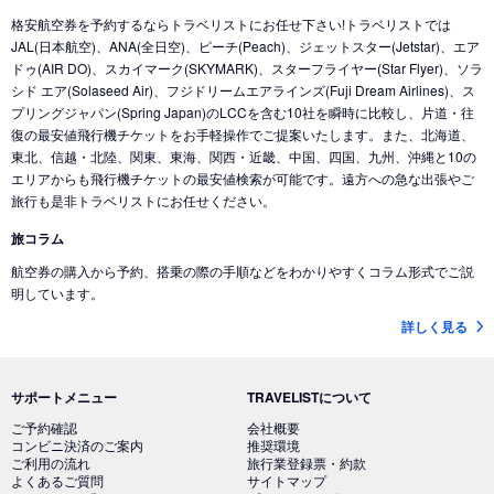
格安航空券を予約するならトラベリストにお任せ下さい!トラベリストでは
JAL(日本航空)、ANA(全日空)、ピーチ(Peach)、ジェットスター(Jetstar)、エア
ドゥ(AIR DO)、スカイマーク(SKYMARK)、スターフライヤー(Star Flyer)、ソラ
シド エア(Solaseed Air)、フジドリームエアラインズ(Fuji Dream Airlines)、ス
プリングジャパン(Spring Japan)のLCCを含む10社を瞬時に比較し、片道・往
復の最安値飛行機チケットをお手軽操作でご提案いたします。また、北海道、
東北、信越・北陸、関東、東海、関西・近畿、中国、四国、九州、沖縄と10の
エリアからも飛行機チケットの最安値検索が可能です。遠方への急な出張やご
旅行も是非トラベリストにお任せください。
旅コラム
航空券の購入から予約、搭乗の際の手順などをわかりやすくコラム形式でご説
明しています。
詳しく見る
サポートメニュー
TRAVELISTについて
ご予約確認
会社概要
コンビニ決済のご案内
推奨環境
ご利用の流れ
旅行業登録票・約款
よくあるご質問
サイトマップ