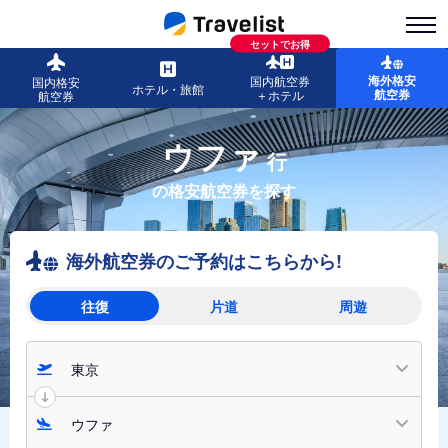
セットでお得
海外格安
国内航空券
国内格安
ホテル・旅館
航空券
＋ホテル
航空券
ウファ
行
の格安航空券を探す
海外航空券のご予約はこちらから!
往復
片道
周遊
東京
ウファ