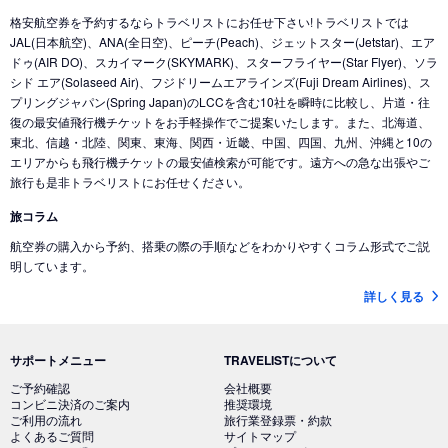
格安航空券を予約するならトラベリストにお任せ下さい!トラベリストでは
JAL(日本航空)、ANA(全日空)、ピーチ(Peach)、ジェットスター(Jetstar)、エア
ドゥ(AIR DO)、スカイマーク(SKYMARK)、スターフライヤー(Star Flyer)、ソラ
シド エア(Solaseed Air)、フジドリームエアラインズ(Fuji Dream Airlines)、ス
プリングジャパン(Spring Japan)のLCCを含む10社を瞬時に比較し、片道・往
復の最安値飛行機チケットをお手軽操作でご提案いたします。また、北海道、
東北、信越・北陸、関東、東海、関西・近畿、中国、四国、九州、沖縄と10の
エリアからも飛行機チケットの最安値検索が可能です。遠方への急な出張やご
旅行も是非トラベリストにお任せください。
旅コラム
航空券の購入から予約、搭乗の際の手順などをわかりやすくコラム形式でご説
明しています。
詳しく見る
サポートメニュー
TRAVELISTについて
ご予約確認
会社概要
コンビニ決済のご案内
推奨環境
ご利用の流れ
旅行業登録票・約款
よくあるご質問
サイトマップ