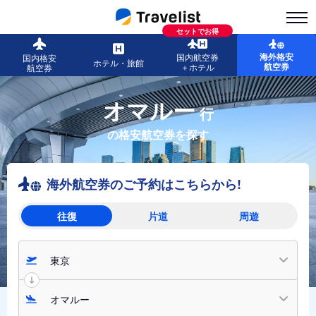
セットでお得
海外格安
国内航空券
国内格安
ホテル・旅館
航空券
＋ホテル
航空券
オマルー
行
の格安航空券を探す
海外航空券のご予約はこちらから!
往復
片道
周遊
東京
オマルー