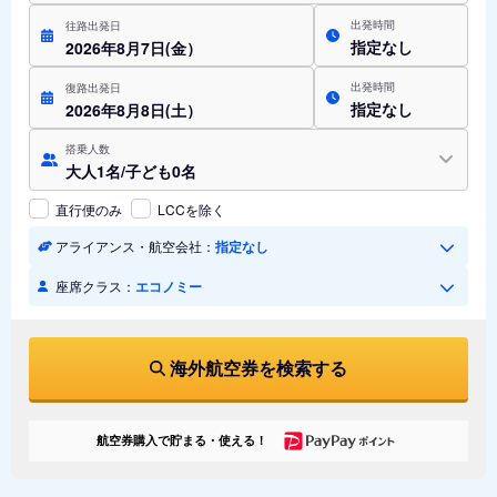
出発時間
往路出発日
指定なし
2026年8月7日(金）
出発時間
復路出発日
指定なし
2026年8月8日(土）
搭乗人数
大人1名/子ども0名
直行便のみ
LCCを除く
アライアンス・航空会社：
指定なし
座席クラス：
エコノミー
海外航空券を検索する
航空券購入で貯まる・使える！