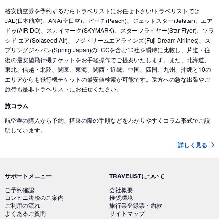
格安航空券を予約するならトラベリストにお任せ下さい!トラベリストでは
JAL(日本航空)、ANA(全日空)、ピーチ(Peach)、ジェットスター(Jetstar)、エア
ドゥ(AIR DO)、スカイマーク(SKYMARK)、スターフライヤー(Star Flyer)、ソラ
シド エア(Solaseed Air)、フジドリームエアラインズ(Fuji Dream Airlines)、ス
プリングジャパン(Spring Japan)のLCCを含む10社を瞬時に比較し、片道・往
復の最安値飛行機チケットをお手軽操作でご提案いたします。また、北海道、
東北、信越・北陸、関東、東海、関西・近畿、中国、四国、九州、沖縄と10の
エリアからも飛行機チケットの最安値検索が可能です。遠方への急な出張やご
旅行も是非トラベリストにお任せください。
旅コラム
航空券の購入から予約、搭乗の際の手順などをわかりやすくコラム形式でご説
明しています。
詳しく見る
サポートメニュー
TRAVELISTについて
ご予約確認
会社概要
コンビニ決済のご案内
推奨環境
ご利用の流れ
旅行業登録票・約款
よくあるご質問
サイトマップ