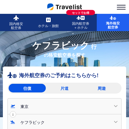
セットでお得
海外格安
国内航空券
国内格安
ホテル・旅館
航空券
＋ホテル
航空券
ケフラビック
行
の格安航空券を探す
海外航空券のご予約はこちらから!
往復
片道
周遊
東京
ケフラビック