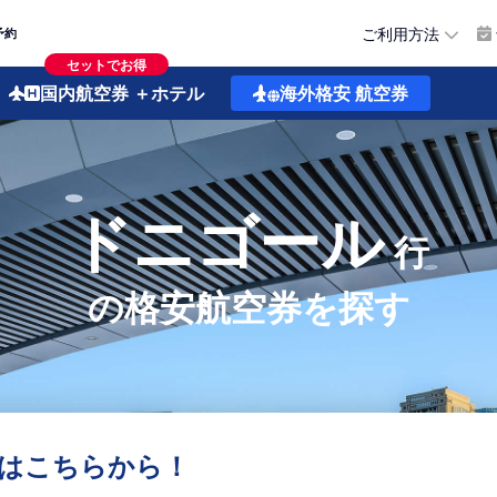
ご利用方法
予約
セットでお得
国内航空券
＋ホテル
海外格安
航空券
ドニゴール
行
の格安航空券を探す
はこちらから！