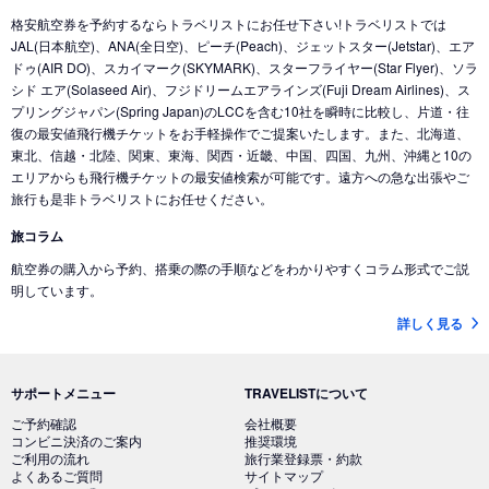
格安航空券を予約するならトラベリストにお任せ下さい!トラベリストでは
JAL(日本航空)、ANA(全日空)、ピーチ(Peach)、ジェットスター(Jetstar)、エア
ドゥ(AIR DO)、スカイマーク(SKYMARK)、スターフライヤー(Star Flyer)、ソラ
シド エア(Solaseed Air)、フジドリームエアラインズ(Fuji Dream Airlines)、ス
プリングジャパン(Spring Japan)のLCCを含む10社を瞬時に比較し、片道・往
復の最安値飛行機チケットをお手軽操作でご提案いたします。また、北海道、
東北、信越・北陸、関東、東海、関西・近畿、中国、四国、九州、沖縄と10の
エリアからも飛行機チケットの最安値検索が可能です。遠方への急な出張やご
旅行も是非トラベリストにお任せください。
旅コラム
航空券の購入から予約、搭乗の際の手順などをわかりやすくコラム形式でご説
明しています。
詳しく見る
サポートメニュー
TRAVELISTについて
ご予約確認
会社概要
コンビニ決済のご案内
推奨環境
ご利用の流れ
旅行業登録票・約款
よくあるご質問
サイトマップ