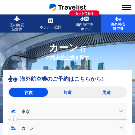
セットでお得
海外格安
国内航空券
国内格安
ホテル・旅館
航空券
＋ホテル
航空券
カーン
行
の格安航空券を探す
海外航空券のご予約はこちらから!
往復
片道
周遊
東京
カーン