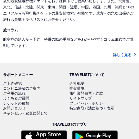
復の最安値飛行機チケットをお手軽操作でご提案いたします。また、北海道、
東北、信越・北陸、関東、東海、関西・近畿、中国、四国、九州、沖縄と10の
エリアからも飛行機チケットの最安値検索が可能です。遠方への急な出張やご
旅行も是非トラベリストにお任せください。
旅コラム
航空券の購入から予約、搭乗の際の手順などをわかりやすくコラム形式でご説
明しています。
詳しく見る
サポートメニュー
TRAVELISTについて
ご予約確認
会社概要
コンビニ決済のご案内
推奨環境
ご利用の流れ
旅行業登録票・約款
よくあるご質問
サイトマップ
チケットの種類
プライバシーポリシー
お問い合わせ
特定商取引法に基づく表示
キャンセル・変更に関して
TRAVELISTのアプリ