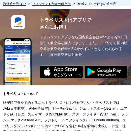
海外航空券TOP
フィンランド行きの航空券
サボンリンナ行きの航空券
トラベリストはアプリで
さらにお得！
トラベリストアプリなら国内航空券はWebよりも500円
割引で航空券を購入できます。また、アプリなら国内航
空券は航空券代金の3%がポイントとしてためられま
す。（海外航空券は対象外）
トラベリストについて
格安航空券を予約するならトラベリストにお任せ下さい!トラベリストでは
JAL(日本航空)、ANA(全日空)、ピーチ(Peach)、ジェットスター(Jetstar)、エア
ドゥ(AIR DO)、スカイマーク(SKYMARK)、スターフライヤー(Star Flyer)、ソラ
シド エア(Solaseed Air)、フジドリームエアラインズ(Fuji Dream Airlines)、ス
プリングジャパン(Spring Japan)のLCCを含む10社を瞬時に比較し、片道・往