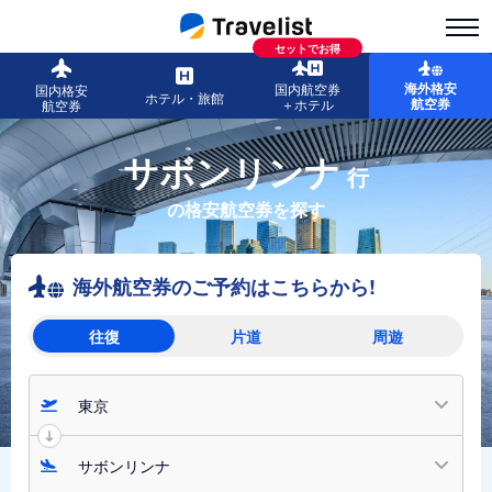
セットでお得
海外格安
国内航空券
国内格安
ホテル・旅館
航空券
＋ホテル
航空券
サボンリンナ
行
の格安航空券を探す
海外航空券のご予約はこちらから!
往復
片道
周遊
東京
サボンリンナ