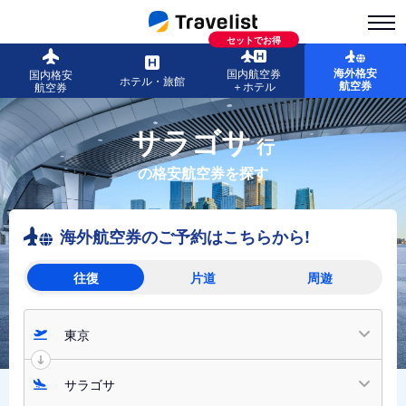
セットでお得
海外格安
国内航空券
国内格安
ホテル・旅館
航空券
＋ホテル
航空券
サラゴサ
行
の格安航空券を探す
海外航空券のご予約はこちらから!
往復
片道
周遊
東京
サラゴサ