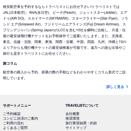
格安航空券を予約するならトラベリストにお任せ下さい!トラベリストでは
JAL(日本航空)、ANA(全日空)、ピーチ(Peach)、ジェットスター(Jetstar)、エア
ドゥ(AIR DO)、スカイマーク(SKYMARK)、スターフライヤー(Star Flyer)、ソラ
シド エア(Solaseed Air)、フジドリームエアラインズ(Fuji Dream Airlines)、ス
プリングジャパン(Spring Japan)のLCCを含む10社を瞬時に比較し、片道・往
復の最安値飛行機チケットをお手軽操作でご提案いたします。また、北海道、
東北、信越・北陸、関東、東海、関西・近畿、中国、四国、九州、沖縄と10の
エリアからも飛行機チケットの最安値検索が可能です。遠方への急な出張やご
旅行も是非トラベリストにお任せください。
旅コラム
航空券の購入から予約、搭乗の際の手順などをわかりやすくコラム形式でご説
明しています。
詳しく見る
サポートメニュー
TRAVELISTについて
ご予約確認
会社概要
コンビニ決済のご案内
推奨環境
ご利用の流れ
旅行業登録票・約款
よくあるご質問
サイトマップ