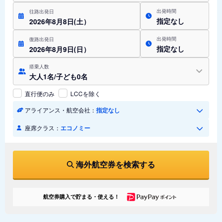
出発時間
往路出発日
指定なし
2026年8月8日(土）
出発時間
復路出発日
指定なし
2026年8月9日(日）
搭乗人数
大人1名/子ども0名
直行便のみ
LCCを除く
アライアンス・航空会社：
指定なし
座席クラス：
エコノミー
海外航空券を検索する
航空券購入で貯まる・使える！