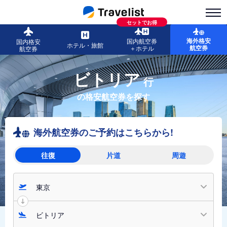
セットでお得
海外格安
国内航空券
国内格安
ホテル・旅館
航空券
＋ホテル
航空券
ビトリア
行
の格安航空券を探す
海外航空券のご予約はこちらから!
往復
片道
周遊
東京
ビトリア