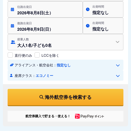
出発時間
往路出発日
指定なし
2026年8月8日(土）
出発時間
復路出発日
指定なし
2026年8月9日(日）
搭乗人数
大人1名/子ども0名
直行便のみ
LCCを除く
アライアンス・航空会社：
指定なし
座席クラス：
エコノミー
海外航空券を検索する
航空券購入で貯まる・使える！