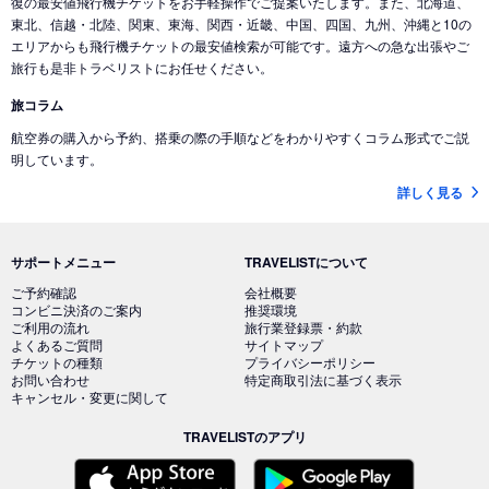
復の最安値飛行機チケットをお手軽操作でご提案いたします。また、北海道、
東北、信越・北陸、関東、東海、関西・近畿、中国、四国、九州、沖縄と10の
エリアからも飛行機チケットの最安値検索が可能です。遠方への急な出張やご
旅行も是非トラベリストにお任せください。
旅コラム
航空券の購入から予約、搭乗の際の手順などをわかりやすくコラム形式でご説
明しています。
詳しく見る
サポートメニュー
TRAVELISTについて
ご予約確認
会社概要
コンビニ決済のご案内
推奨環境
ご利用の流れ
旅行業登録票・約款
よくあるご質問
サイトマップ
チケットの種類
プライバシーポリシー
お問い合わせ
特定商取引法に基づく表示
キャンセル・変更に関して
TRAVELISTのアプリ