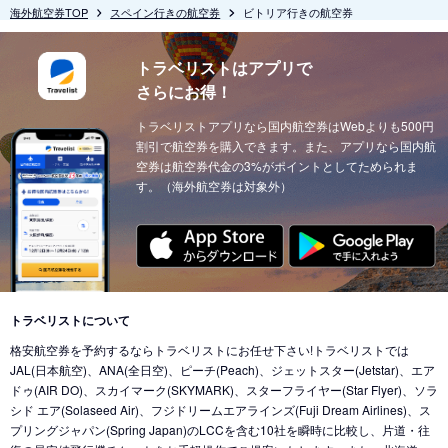
海外航空券TOP
スペイン行きの航空券
ビトリア行きの航空券
トラベリストはアプリで
さらにお得！
トラベリストアプリなら国内航空券はWebよりも500円
割引で航空券を購入できます。また、アプリなら国内航
空券は航空券代金の3%がポイントとしてためられま
す。（海外航空券は対象外）
トラベリストについて
格安航空券を予約するならトラベリストにお任せ下さい!トラベリストでは
JAL(日本航空)、ANA(全日空)、ピーチ(Peach)、ジェットスター(Jetstar)、エア
ドゥ(AIR DO)、スカイマーク(SKYMARK)、スターフライヤー(Star Flyer)、ソラ
シド エア(Solaseed Air)、フジドリームエアラインズ(Fuji Dream Airlines)、ス
プリングジャパン(Spring Japan)のLCCを含む10社を瞬時に比較し、片道・往