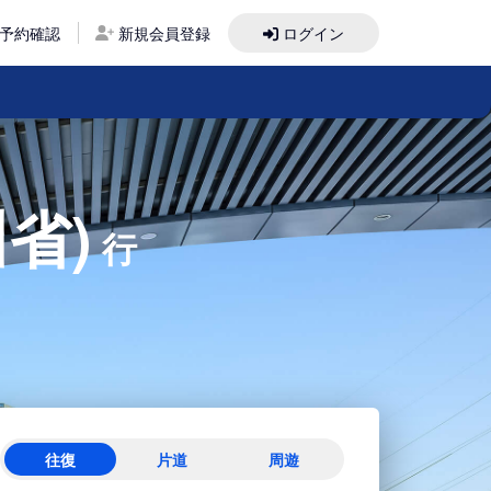
予約確認
新規会員登録
ログイン
省)
行
往復
片道
周遊