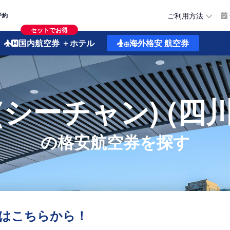
ご利用方法
予約
セットでお得
国内航空券
＋ホテル
海外格安
航空券
(シーチャン) (四川
の格安航空券を探す
はこちらから！