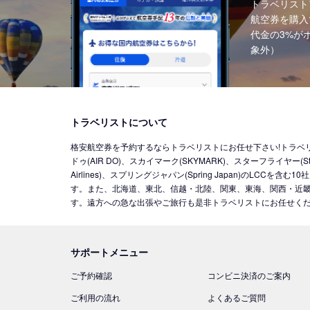
トラベリスト
航空券を購入
代金の3%が
象外）
トラベリストについて
格安航空券を予約するならトラベリストにお任せ下さい!トラベリストでは
ドゥ(AIR DO)、スカイマーク(SKYMARK)、スターフライヤー(Star 
Airlines)、スプリングジャパン(Spring Japan)の
す。また、北海道、東北、信越・北陸、関東、東海、関西・近畿
す。遠方への急な出張やご旅行も是非トラベリストにお任せく
サポートメニュー
ご予約確認
コンビニ決済のご案内
ご利用の流れ
よくあるご質問