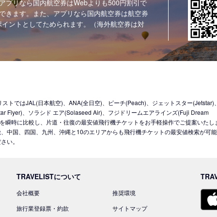
アプリなら国内航空券はWebよりも500円割引で
できます。また、アプリなら国内航空券は航空券
ポイントとしてためられます。（海外航空券は対
JAL(日本航空)、ANA(全日空)、ピーチ(Peach)、ジェットスター(Jetstar
Flyer)、ソラシド エア(Solaseed Air)、フジドリームエアラインズ(Fuji Dream
LCCを含む10社を瞬時に比較し、片道・往復の最安値飛行機チケットをお手軽操作でご提案いたし
、中国、四国、九州、沖縄と10のエリアからも飛行機チケットの最安値検索が可
ださい。
TRAVELISTについて
TRA
会社概要
推奨環境
旅行業登録票・約款
サイトマップ