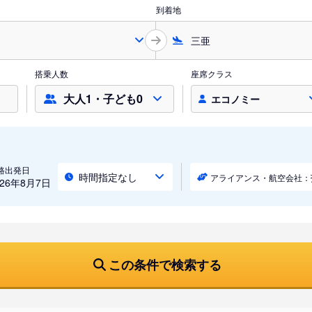
到着地
搭乗人数
座席クラス
大人1・子ども0
エコノミー
路出発日
時間指定なし
アライアンス・航空会社：
026年8月7日
この条件で検索する