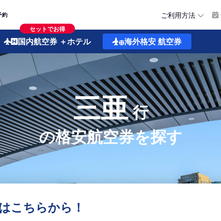
ご利用方法
予約
セットでお得
国内航空券
＋ホテル
海外格安
航空券
三亜
行
の格安航空券を探す
はこちらから！