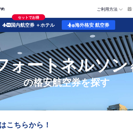
ご利用方法
予約
セットでお得
国内航空券
＋ホテル
海外格安
航空券
フォートネルソン
の格安航空券を探す
はこちらから！