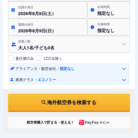
出発時間
往路出発日
指定なし
2026年8月8日(土）
出発時間
復路出発日
指定なし
2026年8月9日(日）
搭乗人数
大人1名/子ども0名
直行便のみ
LCCを除く
アライアンス・航空会社：
指定なし
座席クラス：
エコノミー
海外航空券を検索する
航空券購入で貯まる・使える！