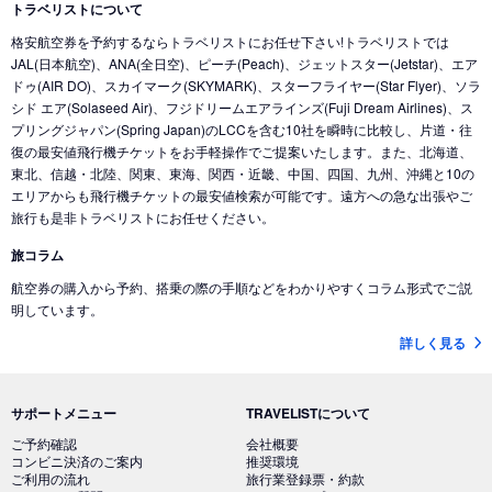
トラベリストについて
格安航空券を予約するならトラベリストにお任せ下さい!トラベリストでは
JAL(日本航空)、ANA(全日空)、ピーチ(Peach)、ジェットスター(Jetstar)、エア
ドゥ(AIR DO)、スカイマーク(SKYMARK)、スターフライヤー(Star Flyer)、ソラ
シド エア(Solaseed Air)、フジドリームエアラインズ(Fuji Dream Airlines)、ス
プリングジャパン(Spring Japan)のLCCを含む10社を瞬時に比較し、片道・往
復の最安値飛行機チケットをお手軽操作でご提案いたします。また、北海道、
東北、信越・北陸、関東、東海、関西・近畿、中国、四国、九州、沖縄と10の
エリアからも飛行機チケットの最安値検索が可能です。遠方への急な出張やご
旅行も是非トラベリストにお任せください。
旅コラム
航空券の購入から予約、搭乗の際の手順などをわかりやすくコラム形式でご説
明しています。
詳しく見る
サポートメニュー
TRAVELISTについて
ご予約確認
会社概要
コンビニ決済のご案内
推奨環境
ご利用の流れ
旅行業登録票・約款