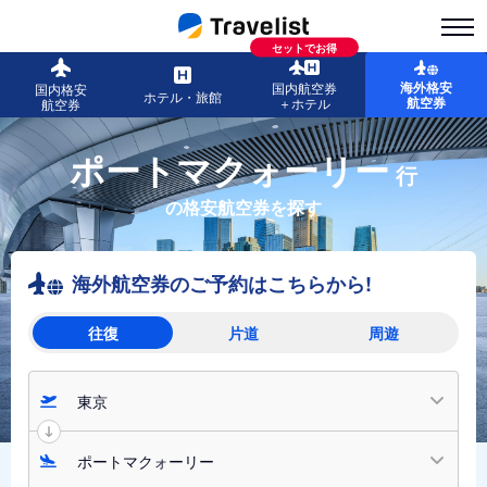
セットでお得
海外格安
国内航空券
国内格安
ホテル・旅館
航空券
＋ホテル
航空券
ポートマクォーリー
行
の格安航空券を探す
海外航空券のご予約はこちらから!
往復
片道
周遊
東京
ポートマクォーリー