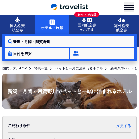
menu
セットでお得
国内航空券
国内格安
海外格安
ホテル・旅館
＋ホテル
航空券
航空券
新潟・月岡・阿賀野川
日付を選択
国内ホテルTOP
特集一覧
ペットと一緒に泊まれるホテル
新潟県でペットと
新潟・月岡・阿賀野川でペットと一緒に泊まれるホテル
こだわり条件
変更する