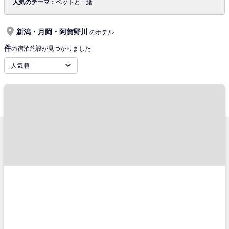
人気のテーマ：
ペットと一緒
新潟・月岡・阿賀野川
のホテル
件
の宿泊施設が見つかりました
人気順
サポートメニュー
TRAVELISTについて
ご予約確認
会社概要
ご利用の流れ
旅行業登録票・約款
チケットの種類
プライバシーポリシー
キャンセル・変更に関して
特定商取引法に基づく表示
コンビニ決済のご案内
推奨環境
よくあるご質問
サイトマップ
お問い合わせ