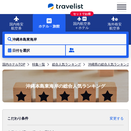
menu
セットでお得
国内航空券
国内格安
海外格安
ホテル・旅館
＋ホテル
航空券
航空券
沖縄本島東海岸
日付を選択
国内ホテルTOP
特集一覧
総合人気ランキング
沖縄県の総合人気ランキング
沖縄本島東海岸の総合人気ランキング
こだわり条件
変更する