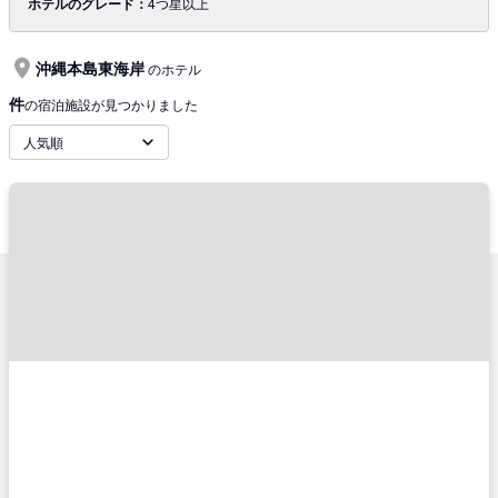
ホテルのグレード：
4つ星以上
沖縄本島東海岸
のホテル
件
の宿泊施設が見つかりました
人気順
サポートメニュー
TRAVELISTについて
ご予約確認
会社概要
ご利用の流れ
旅行業登録票・約款
チケットの種類
プライバシーポリシー
キャンセル・変更に関して
特定商取引法に基づく表示
コンビニ決済のご案内
推奨環境
よくあるご質問
サイトマップ
お問い合わせ