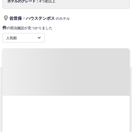
ホテルのグレード：
4つ星以上
佐世保・ハウステンボス
のホテル
件
の宿泊施設が見つかりました
人気順
サポートメニュー
TRAVELISTについて
ご予約確認
会社概要
ご利用の流れ
旅行業登録票・約款
チケットの種類
プライバシーポリシー
キャンセル・変更に関して
特定商取引法に基づく表示
コンビニ決済のご案内
推奨環境
よくあるご質問
サイトマップ
お問い合わせ