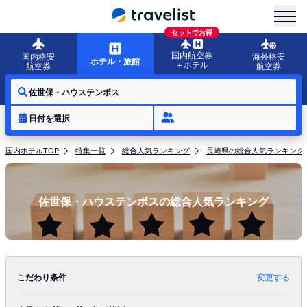
menu
セットでお得
国内航空券
国内格安
海外格安
ホテル・旅館
＋ホテル
航空券
航空券
佐世保・ハウステンボス
日付を選択
国内ホテルTOP
特集一覧
総合人気ランキング
長崎県の総合人気ランキング
佐世保・ハウステンボスの総合人気ランキング
こだわり条件
変更する