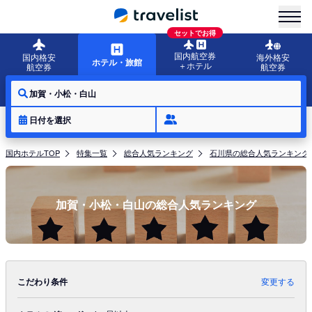
menu
セットでお得
国内航空券
国内格安
海外格安
ホテル・旅館
＋ホテル
航空券
航空券
加賀・小松・白山
日付を選択
国内ホテルTOP
特集一覧
総合人気ランキング
石川県の総合人気ランキング
加賀・小松・白山の総合人気ランキング
こだわり条件
変更する