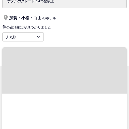
ホテルのグレード：
4つ星以上
加賀・小松・白山
のホテル
件
の宿泊施設が見つかりました
人気順
サポートメニュー
TRAVELISTについて
ご予約確認
会社概要
ご利用の流れ
旅行業登録票・約款
チケットの種類
プライバシーポリシー
キャンセル・変更に関して
特定商取引法に基づく表示
コンビニ決済のご案内
推奨環境
よくあるご質問
サイトマップ
お問い合わせ