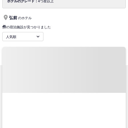
ホテルのグレード：
4つ星以上
弘前
のホテル
件
の宿泊施設が見つかりました
人気順
サポートメニュー
TRAVELISTについて
ご予約確認
会社概要
ご利用の流れ
旅行業登録票・約款
チケットの種類
プライバシーポリシー
キャンセル・変更に関して
特定商取引法に基づく表示
コンビニ決済のご案内
推奨環境
よくあるご質問
サイトマップ
お問い合わせ