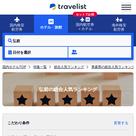
menu
セットでお得
国内航空券
国内格安
海外格安
ホテル・旅館
＋ホテル
航空券
航空券
弘前
日付を選択
国内ホテルTOP
特集一覧
総合人気ランキング
青森県の総合人気ランキング
弘前の総合人気ランキング
こだわり条件
変更する