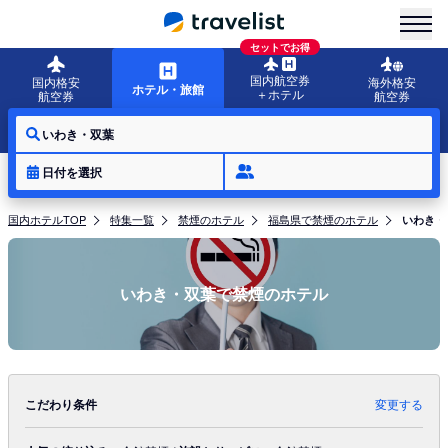
menu
セットでお得
国内航空券
国内格安
海外格安
ホテル・旅館
＋ホテル
航空券
航空券
いわき・双葉
日付を選択
国内ホテルTOP
特集一覧
禁煙のホテル
福島県で禁煙のホテル
いわき・
いわき・双葉で禁煙のホテル
こだわり条件
変更する