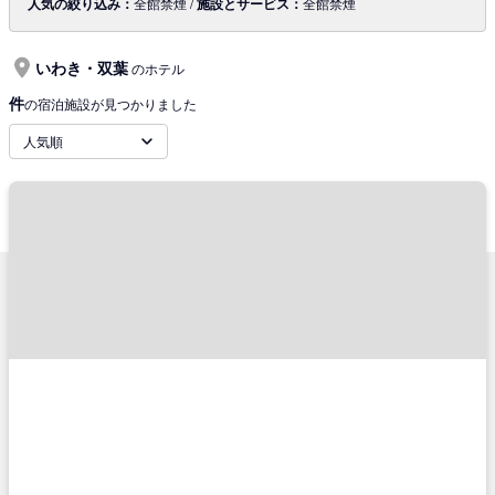
人気の絞り込み：
全館禁煙 /
施設とサービス：
全館禁煙
いわき・双葉
のホテル
件
の宿泊施設が見つかりました
人気順
サポートメニュー
TRAVELISTについて
ご予約確認
会社概要
ご利用の流れ
旅行業登録票・約款
チケットの種類
プライバシーポリシー
キャンセル・変更に関して
特定商取引法に基づく表示
コンビニ決済のご案内
推奨環境
よくあるご質問
サイトマップ
お問い合わせ