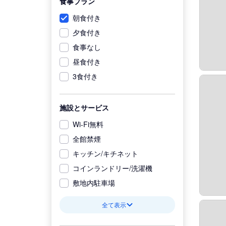
食事プラン
朝食付き
夕食付き
食事なし
昼食付き
3食付き
施設とサービス
Wi-Fi無料
全館禁煙
キッチン/キチネット
コインランドリー/洗濯機
敷地内駐車場
全て表示