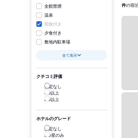
件
の宿
全館禁煙
温泉
朝食付き
夕食付き
敷地内駐車場
全て表示
クチコミ評価
指定なし
4.0以上
3.5以上
ホテルのグレード
指定なし
5つ星のみ