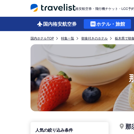
格安航空券・飛行機チケット・LCC予
国内格安
航空券
ホテル・旅館
国内ホテルTOP
特集一覧
朝食付きのホテル
栃木県で朝
那
人気の絞り込み条件