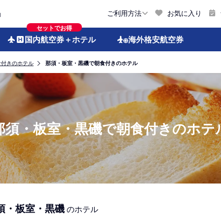
お気に入り
ご利用方法
約
セットでお得
国内航空券
＋ホテル
海外格安
航空券
食付きのホテル
那須・板室・黒磯で朝食付きのホテル
那須・板室・黒磯で朝食付きのホテ
須・板室・黒磯
のホテル