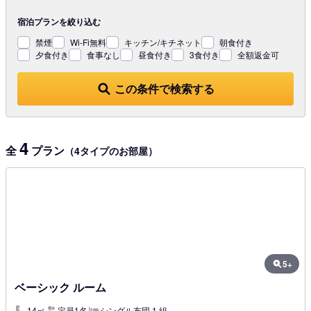
宿泊プランを
絞り込む
禁煙
Wi-Fi無料
キッチン/キチネット
朝食付き
夕食付き
食事なし
昼食付き
3食付き
全額返金可
この条件で検索する
4
全
プラン
（4タイプのお部屋）
5+
ベーシック ルーム
14㎡
定員1名
シングル布団 1 組