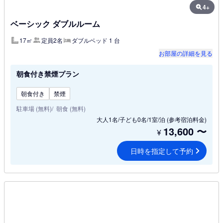
4+
ベーシック ダブルルーム
17㎡
定員2名
ダブルベッド 1 台
お部屋の詳細を見る
朝食付き禁煙プラン
朝食付き
禁煙
駐車場 (無料)
朝食 (無料)
大人1名/子ども0名/1室/泊
(参考宿泊料金)
13,600
〜
¥
日時を指定して予約