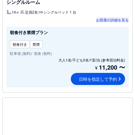
シングルルーム
14㎡
定員2名
シングルベッド 1 台
お部屋の詳細を見る
朝食付き禁煙プラン
朝食付き
禁煙
駐車場 (無料)
朝食 (無料)
大人1名/子ども0名/1室/泊
(参考宿泊料金)
11,200
〜
¥
日時を指定して予約