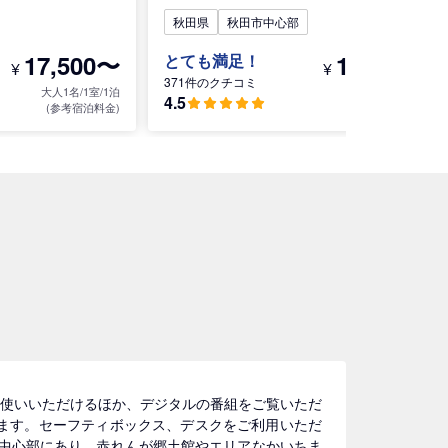
秋田県
秋田市中心部
17,500〜
13,800〜
とても満足！
¥
¥
371件のクチコミ
大人1名/1室/1泊
大人1名/1室/1泊
4.5
(参考宿泊料金)
(参考宿泊料金)
)をお使いいただけるほか、デジタルの番組をご覧いただ
ります。セーフティボックス、デスクをご利用いただ
の中心部にあり、赤れんが郷土館やエリアなかいちま