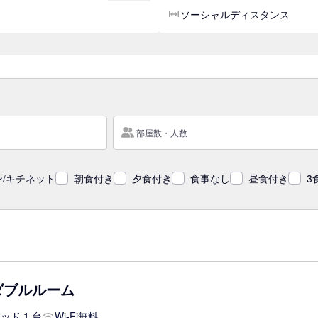
ソーシャルディスタンス
部屋数・人数
/キチネット
朝食付き
夕食付き
食事なし
昼食付き
3
ダブルルーム
ッド 1 台
Wi-Fi無料