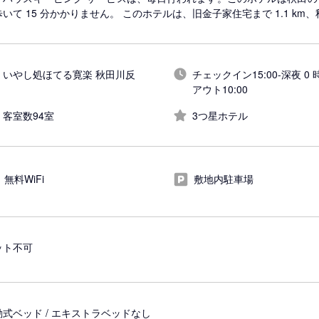
いて 15 分かかりません。 このホテルは、旧金子家住宅まで 1.1 km、
いやし処ほてる寛楽 秋田川反
チェックイン15:00-深夜 0 時
アウト10:00
客室数94室
3つ星ホテル
無料WiFi
敷地内駐車場
ット不可
動式ベッド / エキストラベッドなし