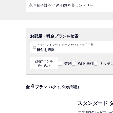
車椅子対応
Wi-Fi無料
ランドリー
お部屋・料金プランを検索
チェックイン〜チェックアウト / 宿泊日数
日付を選択
宿泊プランを
禁煙
Wi-Fi無料
キッチン
絞り込む
4
全
プラン
（4タイプのお部屋）
スタンダード 
定員2名
ダブルベ