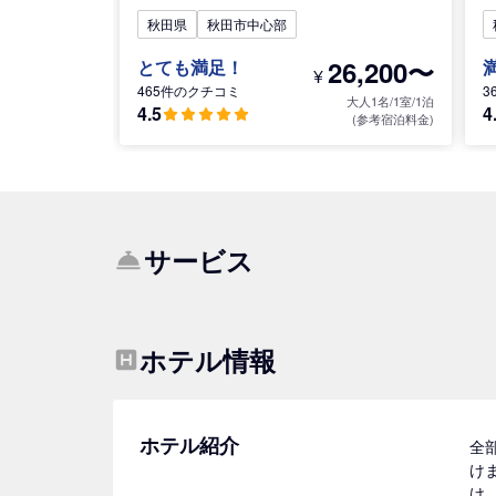
秋田県
秋田市中心部
26,200〜
とても満足！
¥
465件のクチコミ
3
大人1名/1室/1泊
4.5
4
(参考宿泊料金)
サービス
ホテル情報
ホテル紹介
全
け
け