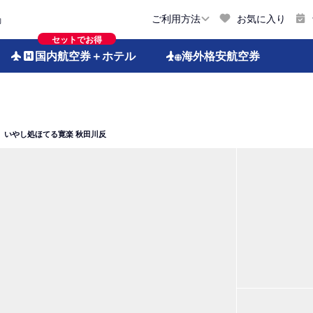
お気に入り
ご利用方法
約
セットでお得
国内航空券
＋ホテル
海外格安
航空券
いやし処ほてる寛楽 秋田川反