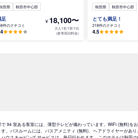
秋田県
秋田市中心部
秋田県
秋田市中心部
18,100〜
満足
とても満足！
¥
68件のクチコミ
218件のクチコミ
大人1名/1室/1泊
.4
4.5
(参考宿泊料金)
部で 94 室ある客室には、薄型テレビが備わっています。WiFi (無料
ます。バスルームには、バスアメニティ (無料)、ヘアドライヤーがあ
、ハウスキーピング サービスは、毎日行われます。このホテルは秋田