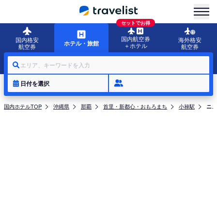
menu
セットでお得
国内航空券
国内格安
海外格安
ホテル・旅館
＋ホテル
航空券
航空券
エリア、キーワードを入力
日付を選択
国内ホテルTOP
沖縄県
那覇
首里・新都心・おもろまち
小禄駅
ニュ