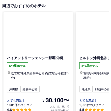
周辺でおすすめのホテル
ハイアットリージェンシー那覇 沖縄
ヒルトン沖縄北谷リ
5つ星ホテル
5つ星ホテル
牧志駅/
沖縄県
那覇中心部
(牧志駅から徒歩5
古島駅/
沖縄県
那覇中
分)
28分)
沖縄県
那覇中心部
沖縄県
那覇中心部
30,100〜
¥
とても満足！
とても満足！
1,001件のクチコミ
1,001件のクチコミ
大人1名/1室/1泊
4.6
4.5
(参考宿泊料金)