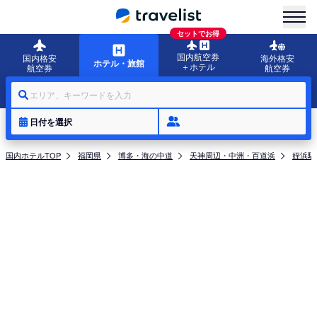
menu
セットでお得
国内航空券
国内格安
海外格安
ホテル・旅館
＋ホテル
航空券
航空券
エリア、キーワードを入力
日付を選択
国内ホテルTOP
福岡県
博多・海の中道
天神周辺・中洲・百道浜
姪浜駅