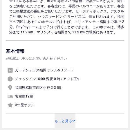
全 19 室ある客室には、屋外の専用スパ用浴槽、液晶テレビがあり、滞在
をご満喫いただけます。各客室には、専用のバルコニーがあります。客室
では衛星放送の番組をご覧いただけます。セーフティボックス、デスクを
ご利用いただけ、ハウスキーピング サービスは、毎日行われます。福岡
市の西区にあるこのホテルに泊まれば、マリノアシティ福岡まで車で 2
分、PayPayドームまで 7 分で行くことができます。 このホテルは、博多
港まで 11.2 km、マリンメッセ福岡まで 11.9 km の場所にあります。
基本情報
※詳細はホテルにお問い合わせください
ガーデンテラス福岡 ホテル&リゾート
チェックイン16:00-深夜 0 時 /
アウト正午
福岡県福岡市西区小戸 2-3-55
客室数19室
3つ星ホテル
もっと見る