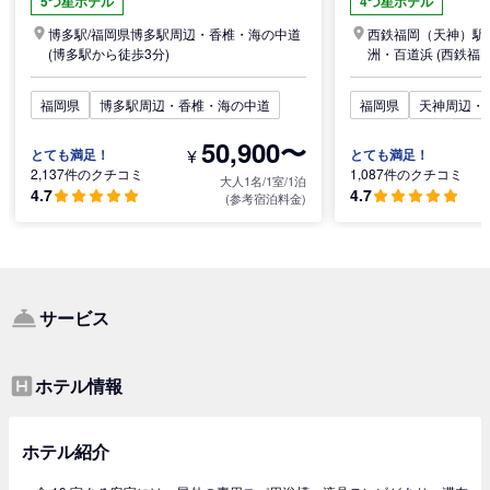
5つ星ホテル
4つ星ホテル
博多駅/
福岡県
博多駅周辺・香椎・海の中道
西鉄福岡（天神）駅/
(博多駅から徒歩3分)
洲・百道浜
(西鉄福
分)
福岡県
博多駅周辺・香椎・海の中道
福岡県
天神周辺・
50,900〜
¥
とても満足！
とても満足！
2,137件のクチコミ
1,087件のクチコミ
大人1名/1室/1泊
4.7
4.7
(参考宿泊料金)
サービス
ホテル情報
ホテル紹介