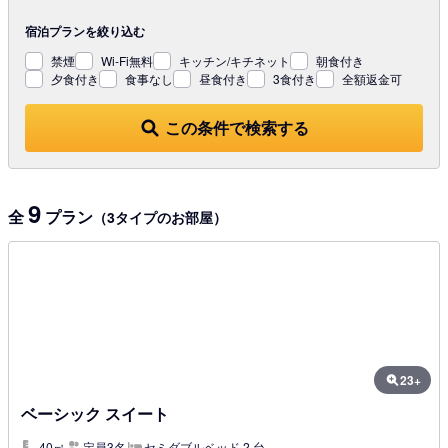
宿泊プランを
絞り込む
禁煙
Wi-Fi無料
キッチン/キチネット
朝食付き
夕食付き
食事なし
昼食付き
3食付き
全額返金可
この条件で検索する
9
全
プラン
（3タイプのお部屋）
23+
ベーシック スイート
40㎡
定員3名
セミダブルベッド 2 台