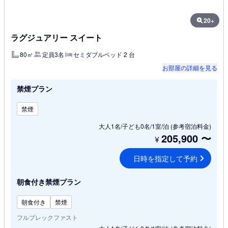
20+
ラグジュアリー スイート
80㎡
定員3名
セミダブルベッド 2 台
お部屋の詳細を見る
禁煙プラン
禁煙
大人1名/子ども0名/1室/泊
(参考宿泊料金)
205,900
〜
¥
日時を指定して予約
朝食付き禁煙プラン
朝食付き
禁煙
フルブレックファスト