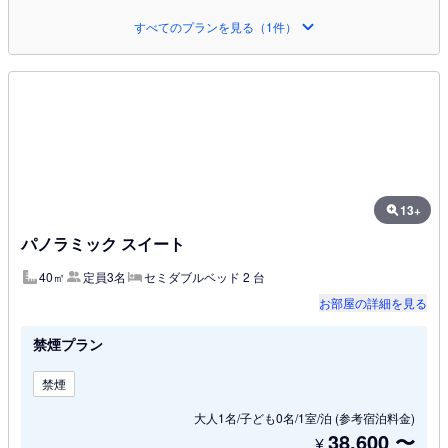
すべてのプランを見る（1件）
13+
パノラミック スイート
40㎡
定員3名
セミダブルベッド 2 台
お部屋の詳細を見る
禁煙プラン
禁煙
大人1名/子ども0名/1室/泊
(参考宿泊料金)
38,600
〜
¥