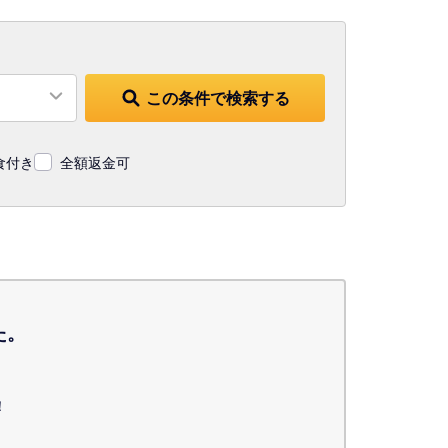
この条件で検索する
食付き
全額返金可
た。
！