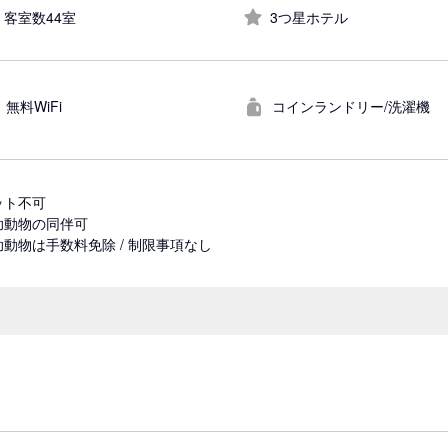
客室数44室
3つ星ホテル
無料WiFi
コインランドリー/洗濯機
ット不可
助動物の同伴可
助動物は手数料免除 / 制限事項なし