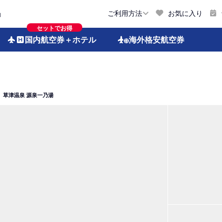
お気に入り
ご利用方法
約
セットでお得
国内航空券
＋ホテル
海外格安
航空券
草津温泉 源泉一乃湯