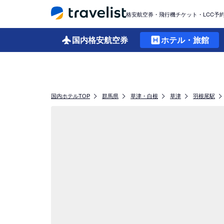
格安航空券・飛行機チケット・LCC予
国内格安
航空券
ホテル・旅館
国内ホテルTOP
群馬県
草津・白根
草津
羽根尾駅