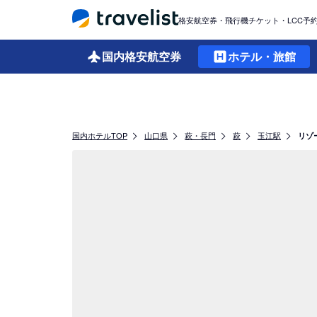
格安航空券・飛行機チケット・LCC予
国内格安
航空券
ホテル・旅館
国内ホテルTOP
山口県
萩・長門
萩
玉江駅
リゾ