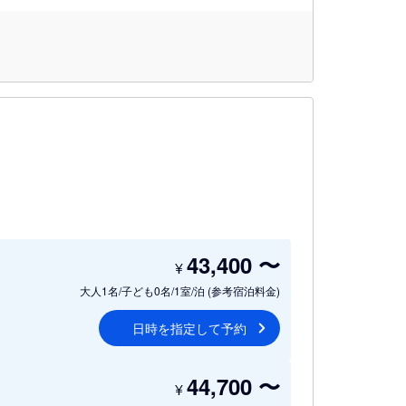
43,400
〜
¥
大人1名/子ども0名/1室/泊
(参考宿泊料金)
日時を指定して予約
44,700
〜
¥