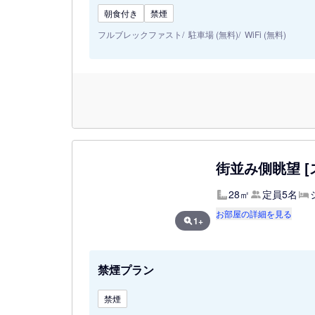
朝食付き
禁煙
フルブレックファスト
駐車場 (無料)
WiFi (無料)
街並み側眺望 [
28㎡
定員5名
お部屋の詳細を見る
1+
禁煙プラン
禁煙