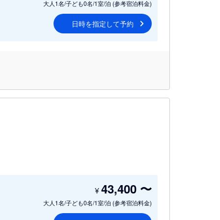
大人1名/子ども0名/1室/泊
(参考宿泊料金)
日時を指定して予約
43,400
〜
¥
大人1名/子ども0名/1室/泊
(参考宿泊料金)