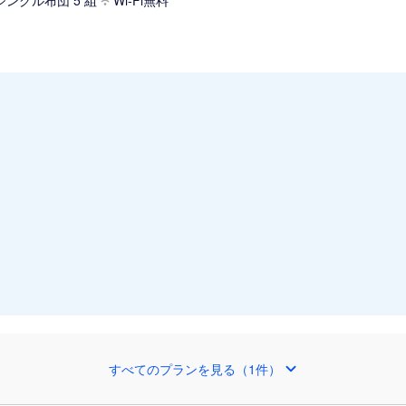
シングル布団 5 組
Wi-Fi無料
すべてのプランを見る（1件）