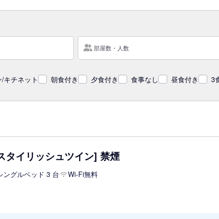
部屋数・人数
/キチネット
朝食付き
夕食付き
食事なし
昼食付き
3
スタイリッシュツイン] 禁煙
シングルベッド 3 台
Wi-Fi無料