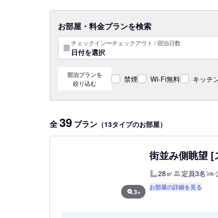
お部屋・料金プランを検索
チェックイン〜チェックアウト / 宿泊日数
日付を選択
宿泊プランを
禁煙
Wi-Fi無料
キッチン
絞り込む
39
全
プラン
（13タイプのお部屋）
街並み側眺望 [
28㎡
定員3名
お部屋の詳細を見る
3+