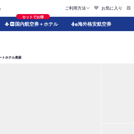
お気に入り
ご利用方法
約
セットでお得
国内航空券
＋ホテル
海外格安
航空券
ートホテル美萩