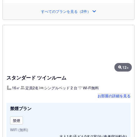
すべてのプランを見る（2件）
12+
スタンダード ツインルーム
16㎡
定員2名
シングルベッド 2 台
Wi-Fi無料
お部屋の詳細を見る
禁煙プラン
禁煙
WiFi (無料)
大人1名/子ども0名/1室/泊
(参考宿泊料金)