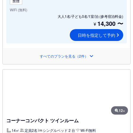
禁煙
WiFi (無料)
大人1名/子ども0名/1室/泊
(参考宿泊料金)
14,300
〜
¥
日時を指定して予約
すべてのプランを見る（2件）
12+
コーナーコンパクト ツインルーム
14㎡
定員2名
シングルベッド 2 台
Wi-Fi無料