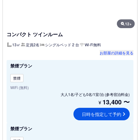
12+
コンパクト ツインルーム
13㎡
定員2名
シングルベッド 2 台
Wi-Fi無料
お部屋の詳細を見る
禁煙プラン
禁煙
WiFi (無料)
大人1名/子ども0名/1室/泊
(参考宿泊料金)
13,400
〜
¥
日時を指定して予約
禁煙プラン