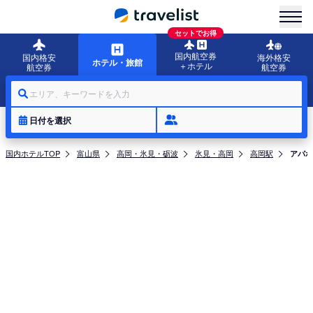
menu
セットでお得
国内航空券
国内格安
海外格安
ホテル・旅館
＋ホテル
航空券
航空券
エリア、キーワードを入力
日付を選択
国内ホテルTOP
富山県
高岡・氷見・砺波
氷見・高岡
高岡駅
アパホ