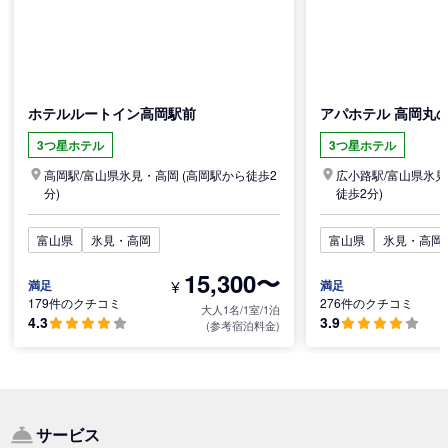
ホテルルートイン高岡駅前
アパホテル 高岡丸
3つ星ホテル
3つ星ホテル
高岡駅/
富山県
氷見・高岡
(高岡駅から徒歩2
広小路駅/
富山県
氷見
分)
徒歩2分)
富山県
氷見・高岡
富山県
氷見・高岡
15,300〜
¥
満足
満足
179件のクチコミ
276件のクチコミ
大人1名/1室/1泊
4.3
3.9
(参考宿泊料金)
サービス