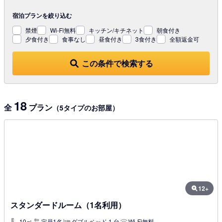
宿泊プランを
絞り込む
禁煙
Wi-Fi無料
キッチン/キチネット
朝食付き
夕食付き
食事なし
昼食付き
3食付き
全額返金可
この条件で検索する
18
全
プラン
（5タイプのお部屋）
12+
スタンダードルーム（1名利用）
10㎡
定員1名
ダブルベッド 1 台
Wi-Fi無料