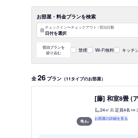
お部屋・料金プランを検索
チェックイン〜チェックアウト / 宿泊日数
日付を選択
宿泊プランを
禁煙
Wi-Fi無料
キッチン
絞り込む
26
全
プラン
（11タイプのお部屋）
[藤] 和室8畳 
24㎡
定員4名
お部屋の詳細を見る
6+