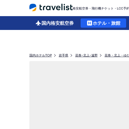
格安航空券・飛行機チケット・LCC予
国内格安
航空券
ホテル・旅館
国内ホテルTOP
岩手県
花巻･北上･遠野
花巻・北上・ゆ