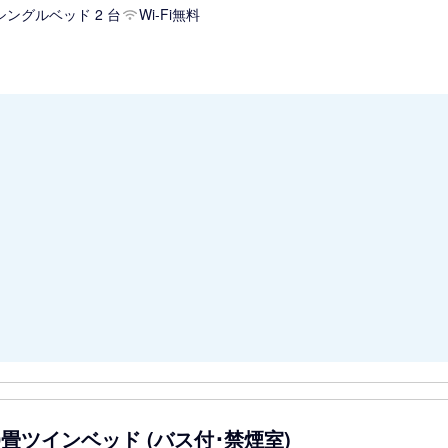
シングルベッド 2 台
Wi-Fi無料
10畳ツインベッド (バス付･禁煙室)