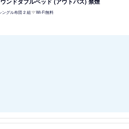
畳ラウンドダブルベッド (アウトバス) 禁煙
シングル布団 2 組
Wi-Fi無料