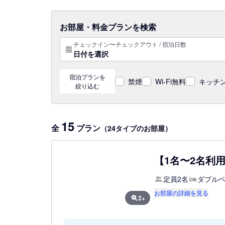
お部屋・料金プランを検索
チェックイン〜チェックアウト / 宿泊日数
日付を選択
宿泊プランを
禁煙
Wi-Fi無料
キッチン
絞り込む
15
全
プラン
（24タイプのお部屋）
【1名〜2名利
定員2名
ダブルベ
お部屋の詳細を見る
2+