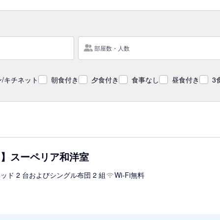
部屋数・人数
/キチネット
朝食付き
夕食付き
食事なし
昼食付き
3
用】スーペリア和洋室
ッド 2 台およびシングル布団 2 組
Wi-Fi無料