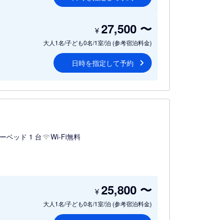
27,500
〜
¥
大人1名/子ども0名/1室/泊
(参考宿泊料金)
日時を指定して予約
ーベッド 1 台
Wi-Fi無料
25,800
〜
¥
大人1名/子ども0名/1室/泊
(参考宿泊料金)