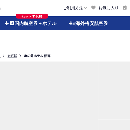
お気に入り
ご利用方法
約
セットでお得
国内航空券
＋ホテル
海外格安
航空券
山
来宮駅
亀の井ホテル 熱海