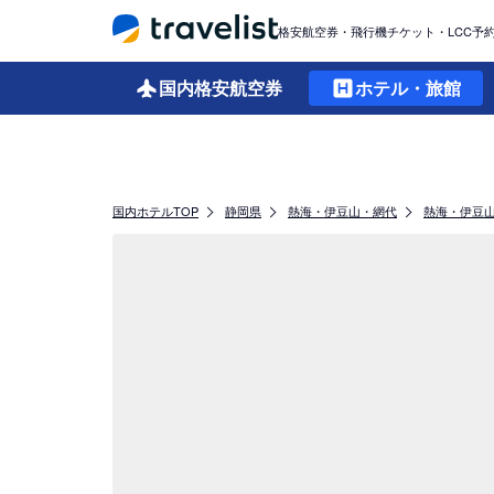
格安航空券・飛行機チケット・LCC予
国内格安
航空券
ホテル・旅館
国内ホテルTOP
静岡県
熱海・伊豆山・網代
熱海・伊豆