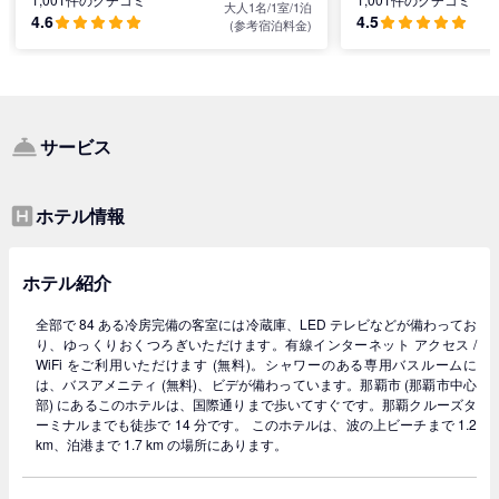
大人1名/1室/1泊
4.6
4.5
(参考宿泊料金)
サービス
ホテル情報
ホテル紹介
全部で 84 ある冷房完備の客室には冷蔵庫、LED テレビなどが備わってお
り、ゆっくりおくつろぎいただけます。有線インターネット アクセス /
WiFi をご利用いただけます (無料)。シャワーのある専用バスルームに
は、バスアメニティ (無料)、ビデが備わっています。那覇市 (那覇市中心
部) にあるこのホテルは、国際通りまで歩いてすぐです。那覇クルーズタ
ーミナルまでも徒歩で 14 分です。 このホテルは、波の上ビーチまで 1.2
km、泊港まで 1.7 km の場所にあります。