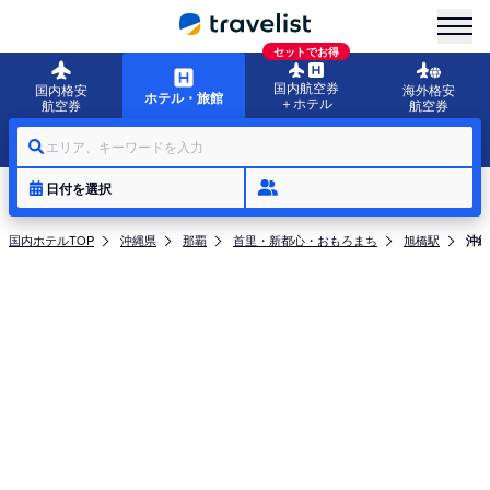
menu
セットでお得
国内航空券
国内格安
海外格安
ホテル・旅館
＋ホテル
航空券
航空券
エリア、キーワードを入力
日付を選択
国内ホテルTOP
沖縄県
那覇
首里・新都心・おもろまち
旭橋駅
沖縄