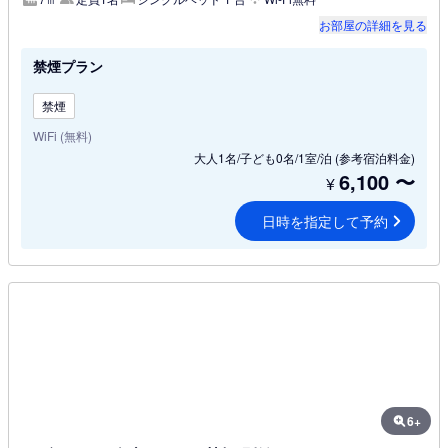
お部屋の詳細を見る
禁煙プラン
禁煙
WiFi (無料)
大人1名/子ども0名/1室/泊
(参考宿泊料金)
6,100
〜
¥
日時を指定して予約
6+