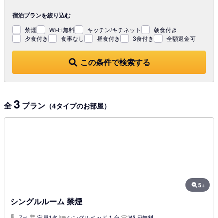
宿泊プランを
絞り込む
禁煙
Wi-Fi無料
キッチン/キチネット
朝食付き
夕食付き
食事なし
昼食付き
3食付き
全額返金可
この条件で検索する
3
全
プラン
（4タイプのお部屋）
5+
シングルルーム 禁煙
7㎡
定員1名
シングルベッド 1 台
Wi-Fi無料