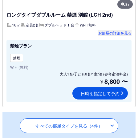
8+
ロングタイプダブルルーム 禁煙 別館 (LCH 2nd)
16㎡
定員2名
ダブルベッド 1 台
Wi-Fi無料
お部屋の詳細を見る
禁煙プラン
禁煙
WiFi (無料)
大人1名/子ども0名/1室/泊
(参考宿泊料金)
8,800
〜
¥
日時を指定して予約
すべての部屋タイプを見る（4件）