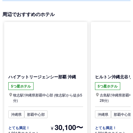
周辺でおすすめのホテル
ハイアットリージェンシー那覇 沖縄
ヒルトン沖縄北谷リ
5つ星ホテル
5つ星ホテル
牧志駅/
沖縄県
那覇中心部
(牧志駅から徒歩5
古島駅/
沖縄県
那覇中
分)
28分)
沖縄県
那覇中心部
沖縄県
那覇中心部
30,100〜
¥
とても満足！
とても満足！
1,001件のクチコミ
1,001件のクチコミ