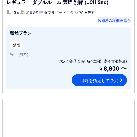
レギュラー ダブルルーム 禁煙 別館 (LCH 2nd)
13㎡
定員3名
ダブルベッド 1 台
Wi-Fi無料
お部屋の詳細を見る
禁煙プラン
禁煙
WiFi (無料)
大人1名/子ども0名/1室/泊
(参考宿泊料金)
8,800
〜
¥
日時を指定して予約