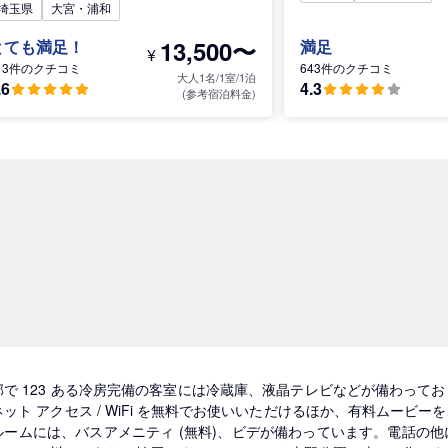
埼玉県
大宮・浦和
13,500〜
とても満足！
満足
¥
13件のクチコミ
643件のクチコミ
大人1名/1室/1泊
.6
4.3
(参考宿泊料金)
部で 123 ある冷房完備の客室には冷蔵庫、液晶テレビなどが備わって
ネット アクセス / WiFi を無料でお使いいただけるほか、有料ムー
ルームには、バスアメニティ (無料)、ビデが備わっています。電話の