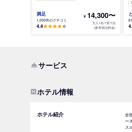
14,300〜
満足
¥
1,000件のクチコミ
6
大人1名/1室/1泊
4.4
4
(参考宿泊料金)
サービス
ホテル情報
ホテル紹介
全
ー
ス