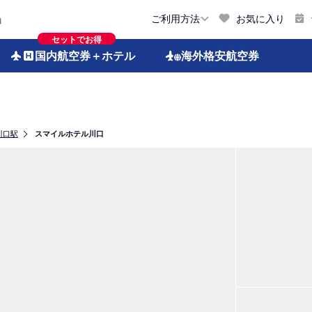
お気に入り
ご利用方法
約
セットでお得
国内航空券
＋ホテル
海外格安
航空券
川口駅
スマイルホテル川口