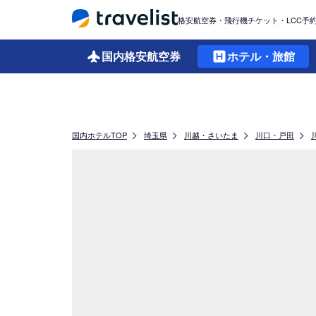
格安航空券・飛行機チケット・LCC予
国内格安
航空券
ホテル・旅館
国内ホテルTOP
埼玉県
川越・さいたま
川口・戸田