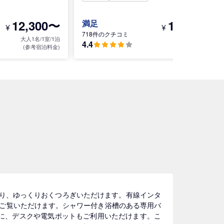
12,300〜
15,700〜
満足
¥
¥
718件のクチコミ
大人1名/1室/1泊
大人1名/1室/1泊
4.4
(参考宿泊料金)
(参考宿泊料金)
おり、ゆっくりおくつろぎいただけます。有線インタ
ビーをご覧いただけます。シャワー付き浴槽のある専用バ
他に、デスクや電気ポットもご利用いただけます。こ