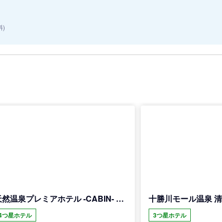
料)
天然温泉プレミアホテル -CABIN- 帯広
十勝川モール温泉 
4つ星ホテル
3つ星ホテル