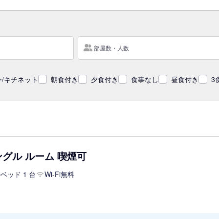
部屋数・人数
/キチネット
朝食付き
夕食付き
食事なし
昼食付き
3
ングル ルーム 喫煙可
ベッド 1 台
Wi-Fi無料