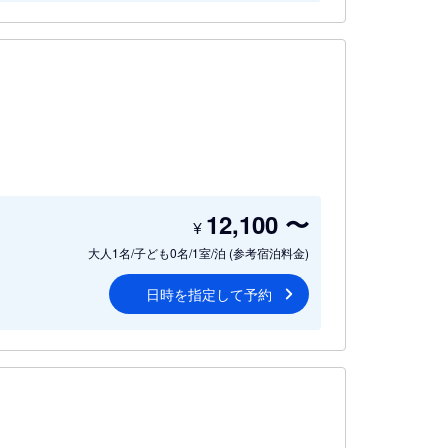
12,100
〜
¥
大人1名/子ども0名/1室/泊
(参考宿泊料金)
日時を指定して予約