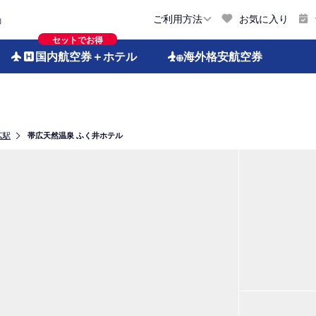
お気に入り
ご利用方法
約
セットでお得
国内航空券
＋ホテル
海外格安
航空券
広駅
帯広天然温泉 ふく井ホテル