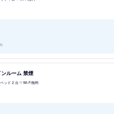
料)
インルーム 禁煙
ベッド 2 台
Wi-Fi無料