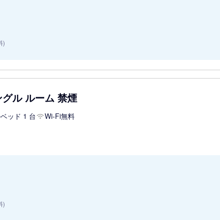
料)
グル ルーム 禁煙
ベッド 1 台
Wi-Fi無料
料)