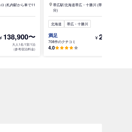
ホロ
(札内駅から車で11
帯広駅/
北海道
帯広・十勝川
(帯広駅から徒歩4
分)
北海道
帯広・十勝川
138,900〜
24,500〜
満足
¥
¥
708件のクチコミ
大人1名/1室/1泊
大人1名/1室/1泊
4.0
(参考宿泊料金)
(参考宿泊料金)