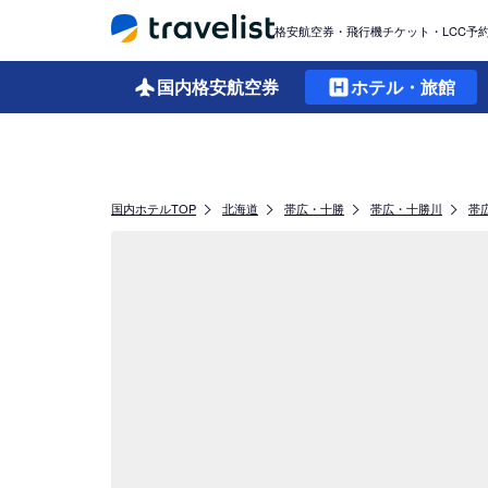
格安航空券・飛行機チケット・LCC予
国内格安
航空券
ホテル・旅館
国内ホテルTOP
北海道
帯広・十勝
帯広・十勝川
帯