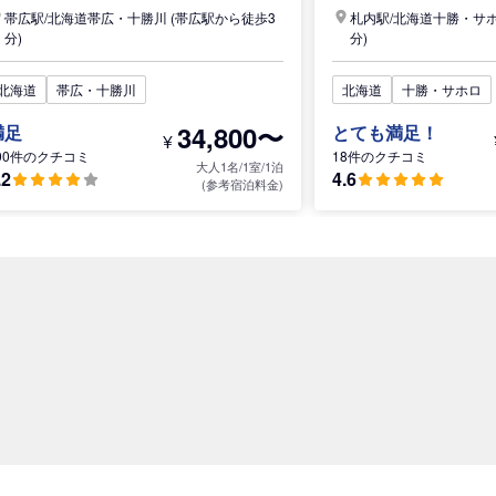
帯広駅/
北海道
帯広・十勝川
(帯広駅から徒歩3
札内駅/
北海道
十勝・サ
分)
分)
北海道
帯広・十勝川
北海道
十勝・サホロ
34,800〜
満足
とても満足！
¥
00件のクチコミ
18件のクチコミ
大人1名/1室/1泊
.2
4.6
(参考宿泊料金)