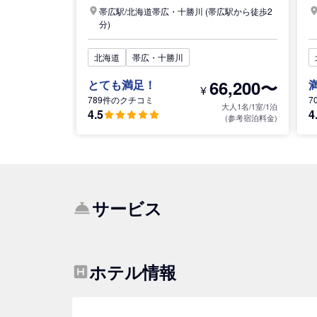
帯広駅/
北海道
帯広・十勝川
(帯広駅から徒歩2
分)
北海道
帯広・十勝川
66,200〜
とても満足！
¥
789件のクチコミ
7
大人1名/1室/1泊
4.5
4
(参考宿泊料金)
サービス
ホテル情報