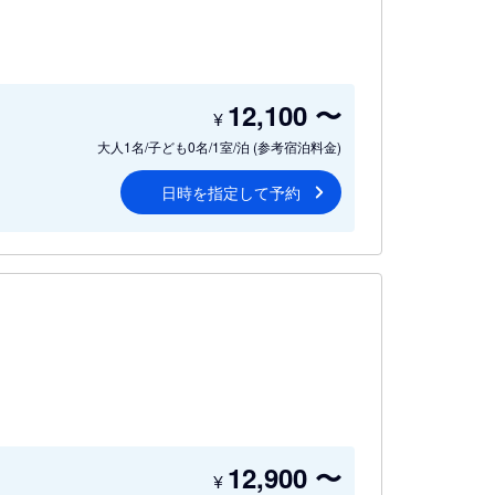
12,100
〜
¥
大人1名/子ども0名/1室/泊
(参考宿泊料金)
日時を指定して予約
12,900
〜
¥