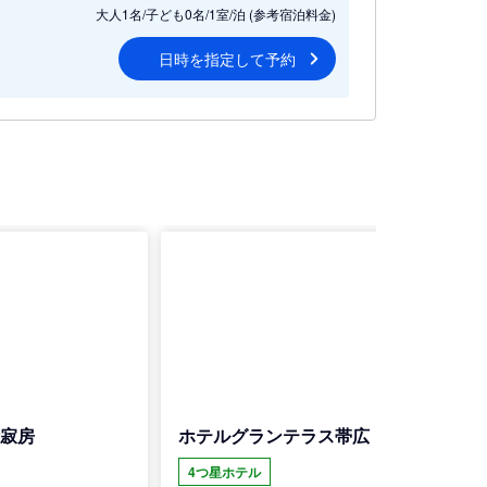
大人1名/子ども0名/1室/泊
(参考宿泊料金)
日時を指定して予約
清寂房
ホテルグランテラス帯広
4つ星ホテル