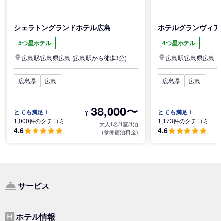
シェラトングランドホテル広島
ホテルグランヴィア
5つ星ホテル
4つ星ホテル
広島駅/
広島県
広島
(広島駅から徒歩3分)
広島駅/
広島県
広島
(
広島県
広島
広島県
広島
38,000〜
¥
とても満足！
とても満足！
1,000件のクチコミ
1,173件のクチコミ
大人1名/1室/1泊
4.6
4.6
(参考宿泊料金)
サービス
ホテル情報