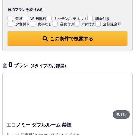
宿泊プランを
絞り込む
禁煙
Wi-Fi無料
キッチン/キチネット
朝食付き
夕食付き
食事なし
昼食付き
3食付き
全額返金可
この条件で検索する
0
全
プラン
（4タイプのお部屋）
18+
エコノミー ダブルルーム 禁煙
11㎡
定員2名
セミダブルベッド 1 台