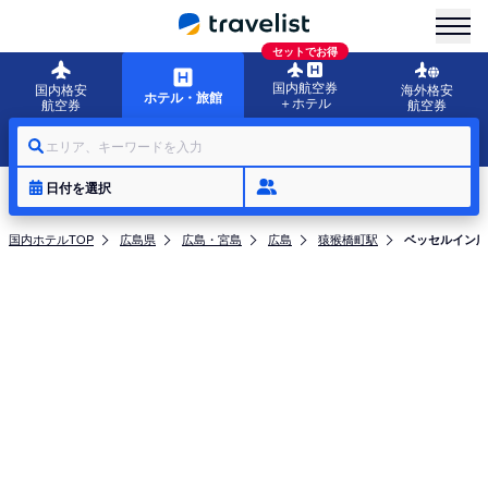
menu
セットでお得
国内航空券
国内格安
海外格安
ホテル・旅館
＋ホテル
航空券
航空券
エリア、キーワードを入力
日付を選択
国内ホテルTOP
広島県
広島・宮島
広島
猿猴橋町駅
ベッセルイン広